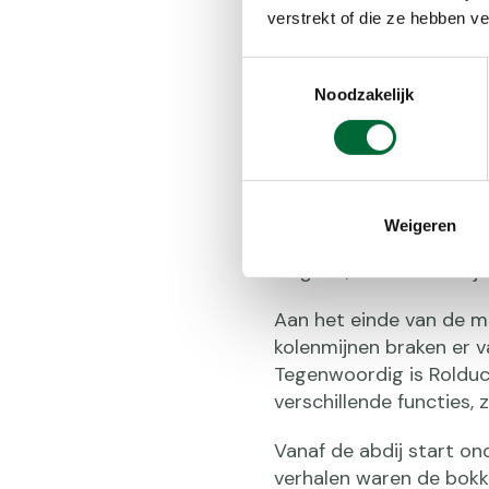
verstrekt of die ze hebben v
Toestemmingsselectie
Abdij Rold
Noodzakelijk
bokkenrijd
De geschiedenis van Abd
Weigeren
was de abdij slechts e
volgden, werd de abdij 
Aan het einde van de mi
kolenmijnen braken er v
Tegenwoordig is Rolduc
verschillende functies, 
Vanaf de abdij start on
verhalen waren de bokke