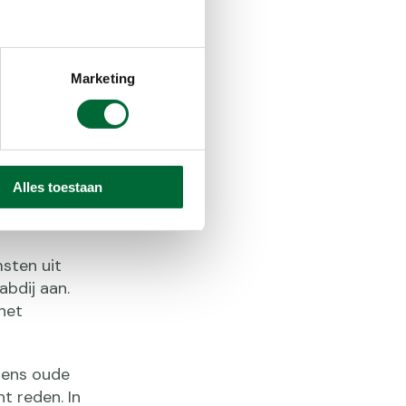
Marketing
instantie
Alles toestaan
uwen die
msten uit
abdij aan.
het
lgens oude
t reden. In