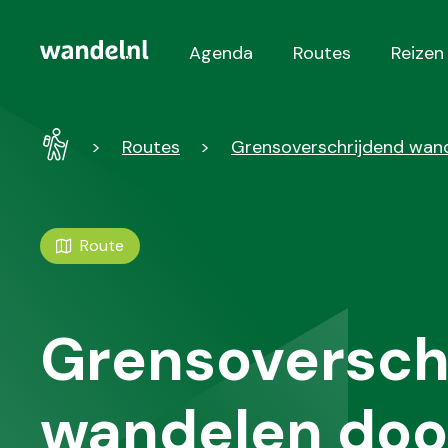
Agenda
Routes
Reizen
Hoofdnavigatie
Wandel
Routes
Grensoverschrijdend wand
-
Home
Route
Grensoversch
wandelen doo