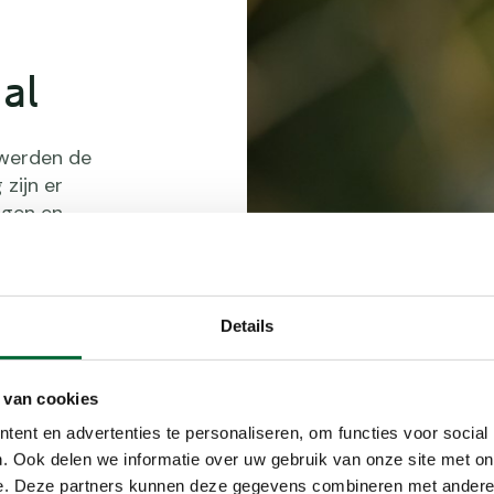
al
 werden de
zijn er
lgen en
n steile
svogel. Zie je
ijsvogel die
e omgeving van
Details
rral en
delen. De
 van cookies
e oevers van
ent en advertenties te personaliseren, om functies voor social
. Ook delen we informatie over uw gebruik van onze site met on
Een ijsvogel
e. Deze partners kunnen deze gegevens combineren met andere i