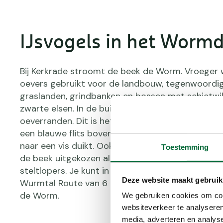
IJsvogels in het Wormd
Bij Kerkrade stroomt de beek de Worm. Vroeger
oevers gebruikt voor de landbouw, tegenwoordig 
graslanden, grindbanken en bossen met schietwi
zwarte elsen. In de buitenbochten van de beek zij
oeverranden. Dit is het ideale leefgebied van de ij
een blauwe flits boven het water? Dan zie je een 
naar een vis duikt. Ook andere vogels hebben d
Toestemming
de beek uitgekozen als leefgebied, zoals de wate
steltlopers. Je kunt in het Wormdal prachtig wan
Deze website maakt gebruik
Wurmtal Route van 6 of 9 kilometer gaat over d
de Worm.
We gebruiken cookies om cont
websiteverkeer te analyseren
media, adverteren en analys