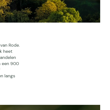
 van Rode.
k heet
wandelen
en een 900
f
en langs