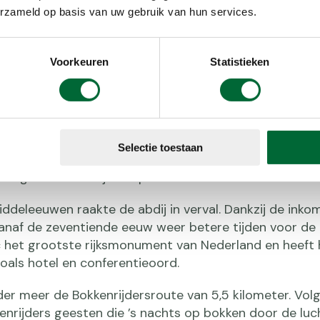
erzameld op basis van uw gebruik van hun services.
uc: bezoek van de
Voorkeuren
Statistieken
ers
ij Rolduc gaat terug tot de twaalfde eeuw. In eerste 
Selectie toestaan
en eenvoudig onderkomen met een kapelletje. In de ee
het grootste abdij-complex van de Benelux.
ddeleeuwen raakte de abdij in verval. Dankzij de inko
anaf de zeventiende eeuw weer betere tijden voor de 
 het grootste rijksmonument van Nederland en heeft 
zoals hotel en conferentieoord.
der meer de Bokkenrijdersroute van 5,5 kilometer. Vo
nrijders geesten die ’s nachts op bokken door de luch