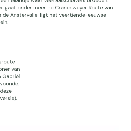
een eilandje waar veel aalscholvers broeden.
er gaat onder meer de Cranenweyer Route van
In de Anstervallei ligt het veertiende-eeuwse
ein.
sroute
oner van
n Gabriël
 woonde.
 deze
versie).