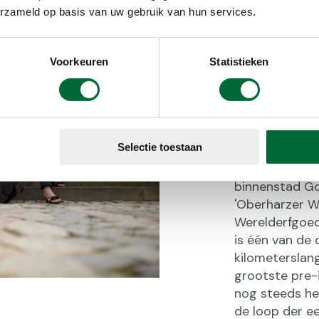
erzameld op basis van uw gebruik van hun services.
Ontdek
Voorkeuren
Statistieken
wereld
mijnb
Selectie toestaan
De voormalige
binnenstad G
'Oberharzer 
Werelderfgoed
is één van de
kilometerslan
grootste pre-
nog steeds het
de loop der e