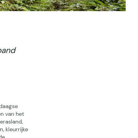
band
rdaagse
en van het
erasland,
 kleurrijke
de