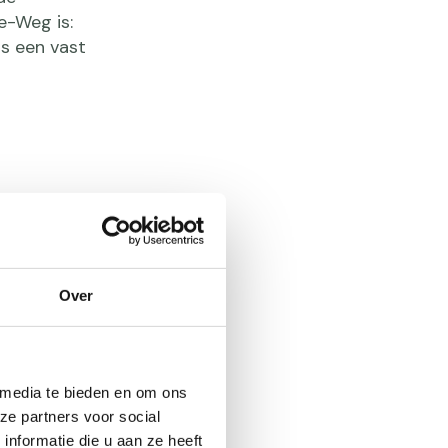
e-Weg is:
is een vast
ultuur en
n praal van
Over
mee terug
edplaatsen.
 media te bieden en om ons
ze partners voor social
nformatie die u aan ze heeft