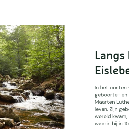
Langs 
Eisleb
In het oosten 
geboorte- en 
Maarten Luther
leven. Zijn ge
wereld kwam, v
waarin hij in 