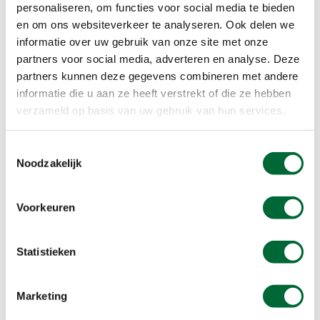
personaliseren, om functies voor social media te bieden
De geluiden en geuren langs de
en om ons websiteverkeer te analyseren. Ook delen we
informatie over uw gebruik van onze site met onze
Kromme Rijn
partners voor social media, adverteren en analyse. Deze
In het gesprek komen meerdere favoriete
partners kunnen deze gegevens combineren met andere
informatie die u aan ze heeft verstrekt of die ze hebben
wandelgebieden ter sprake. Een daarvan is het
verzameld op basis van uw gebruik van hun services.
Jaagpad langs de Utrechtse Kromme Rijn.
Vincent komt hier misschien wel dagelijks. Welke
geluiden en – soms niet al te beste – indringende
Toestemmingsselectie
Noodzakelijk
geuren je hier allemaal tegenkomt, dat lees je in
het gloednieuwe magazine. Of probeer het zelf
uit, want we hebben de wandelroute Kromme
Voorkeuren
Rijnpad Utrecht voor je klaarstaan. Dit is een
wandelroute van 29 kilometer tussen Utrecht en
Statistieken
Wijk bij Duurstede waarop je de loop van de rivier
volgt.
Marketing
Bekijk het Kromme Rijnpad Utrecht