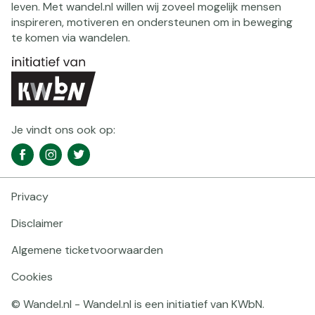
leven. Met wandel.nl willen wij zoveel mogelijk mensen
inspireren, motiveren en ondersteunen om in beweging
te komen via wandelen.
Je vindt ons ook op:
Social
Facebook
Instagram
Twitter
media
navigatie
Privacy
Footer
navigatie
Disclaimer
Algemene ticketvoorwaarden
Cookies
© Wandel.nl - Wandel.nl is een initiatief van KWbN.