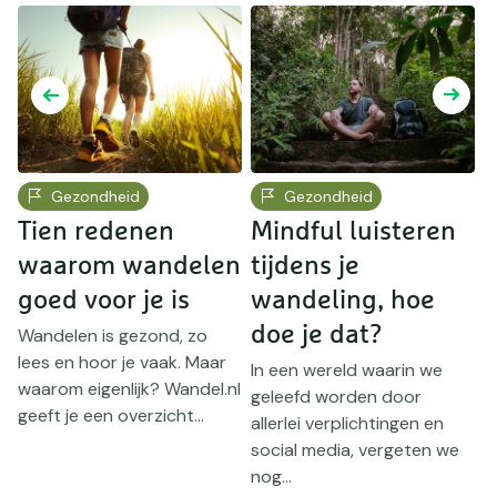
Gezondheid
Gezondheid
Tien redenen
Mindful luisteren
W
waarom wandelen
tijdens je
H
goed voor je is
wandeling, hoe
doe je dat?
m
Wandelen is gezond, zo
r
lees en hoor je vaak. Maar
In een wereld waarin we
H
waarom eigenlijk? Wandel.nl
geleefd worden door
n
geeft je een overzicht...
allerlei verplichtingen en
w
social media, vergeten we
v
nog...
c