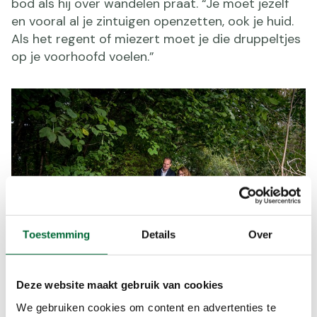
bod als hij over wandelen praat. “Je moet jezelf
en vooral al je zintuigen openzetten, ook je huid.
Als het regent of miezert moet je die druppeltjes
op je voorhoofd voelen.”
Toestemming
Details
Over
Deze website maakt gebruik van cookies
Vincent Bijlo en zijn vrouw Mariska Reijmerink. (Foto : © René
We gebruiken cookies om content en advertenties te
Nijhuis, Orange Pictures)