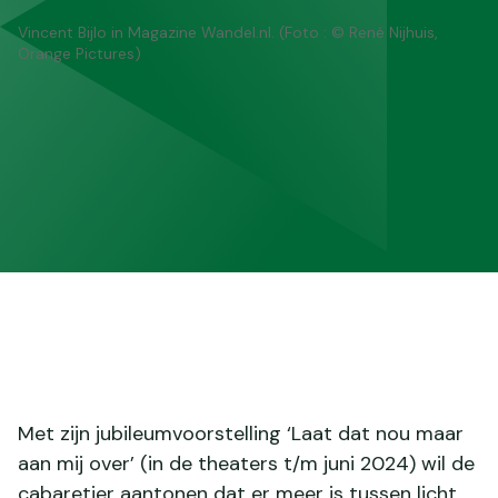
Vincent Bijlo in Magazine Wandel.nl. (Foto : © René Nijhuis,
Orange Pictures)
Met zijn jubileumvoorstelling ‘Laat dat nou maar
aan mij over’ (in de theaters t/m juni 2024) wil de
cabaretier aantonen dat er meer is tussen licht