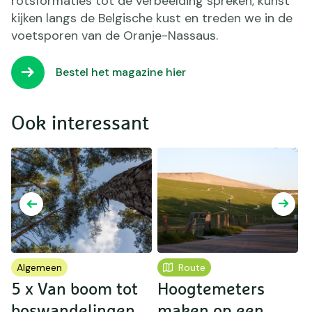
rotsformaties tot de verbeelding spreken, kunst
kijken langs de Belgische kust en treden we in de
voetsporen van de Oranje-Nassaus.
Bestel het magazine hier
Ook interessant
Algemeen
Route
5 x Van boom tot
Hoogtemeters
U
boswandelingen
maken op een
o