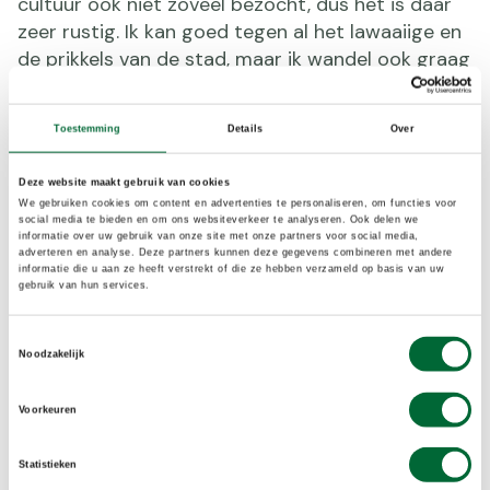
cultuur ook niet zoveel bezocht, dus het is daar
zeer rustig. Ik kan goed tegen al het lawaaiige en
de prikkels van de stad, maar ik wandel ook graag
op begraafplaatsen.” In Parijs heeft hij zelfs een
favoriete begraafplaats: niet de bekende
Toestemming
Details
Over
Cimetière du Père-Lachaise maar die van
Montparnasse. “Daar liggen een aantal van mijn
Deze website maakt gebruik van cookies
helden zoals Baudelaire, Hessel, Huysmans, Sartre
We gebruiken cookies om content en advertenties te personaliseren, om functies voor
en De Beauvoir en Serge Gainsbourg! Er heerst
social media te bieden en om ons websiteverkeer te analyseren. Ook delen we
informatie over uw gebruik van onze site met onze partners voor social media,
daar een bepaalde sereniteit en het is nogal
adverteren en analyse. Deze partners kunnen deze gegevens combineren met andere
informatie die u aan ze heeft verstrekt of die ze hebben verzameld op basis van uw
groots daar. Ik groet dan de doden. Zij zijn mij
gebruik van hun services.
genegen. Ik heb ook veel van die mensen die ik
noem gekregen.”
Toestemmingsselectie
Noodzakelijk
Voorkeuren
Statistieken