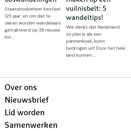
vuilnisbelt: 5
e
Staatsbosbeheer bestaat
125 jaar, en om dat te
wandeltips!
vieren worden wandelaars
Wie denkt dat Nederland
V
getrakteerd op 28 nieuwe
zo plat is als een
z
an
kor...
pannenkoek, komt
f
bedrogen uit! Door het hele
h
land kunnen ...
Doormat
Over ons
navigatie
Nieuwsbrief
Lid worden
Samenwerken