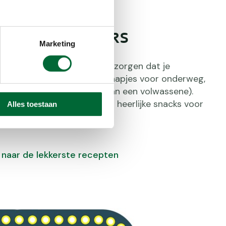
e eigen snacks
Marketing
n-Upper moet je natuurlijk zorgen dat je
rgie hebt. En de lekkerste hapjes voor onderweg,
ewoon zelf (met wat hulp van een volwassene).
 je links naar recepten voor heerlijke snacks voor
Alles toestaan
 veel bakplezier!
 naar de lekkerste recepten