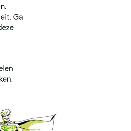
n.
eit. Ga
deze
elen
ken.