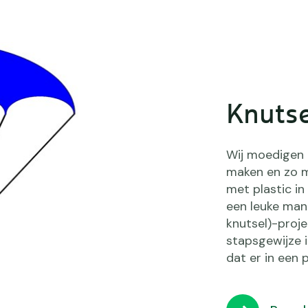
Knutse
Wij moedigen 
maken en zo mi
met plastic i
een leuke mani
knutsel)-proje
stapsgewijze i
dat er in een 