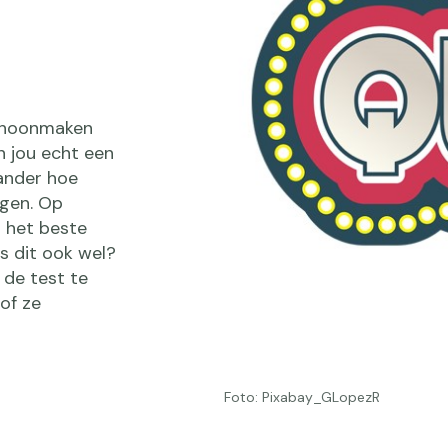
schoonmaken
n jou echt een
 ander hoe
rgen. Op
t het beste
s dit ook wel?
 de test te
of ze
Foto: Pixabay_GLopezR