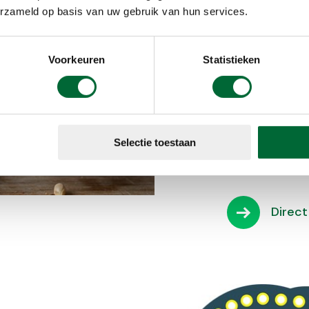
erzameld op basis van uw gebruik van hun services.
Maak j
Voorkeuren
Statistieken
Als échte Clea
voldoende ene
die maak je g
Hieronder vind
Selectie toestaan
onderweg. Heel
Direct