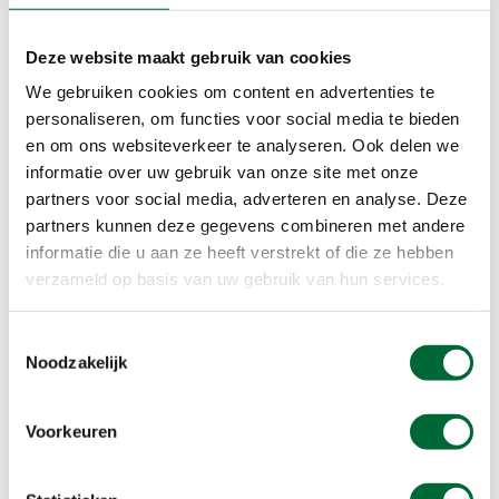
We lopen zonder plan. Ergens in dit bos houdt
zich een prachtige veenmeer op, zou mooi zijn als
Deze website maakt gebruik van cookies
we dat te zien krijgen vandaag.
We gebruiken cookies om content en advertenties te
Door het bos loopt een zanderig pad. In het zand
personaliseren, om functies voor social media te bieden
liggen, als schatten verstopt, mooie stenen. Om
en om ons websiteverkeer te analyseren. Ook delen we
de drie stappen stoppen we, omdat we weer wat
informatie over uw gebruik van onze site met onze
speciaals hebben gevonden. Er zijn scherpe
partners voor social media, adverteren en analyse. Deze
stenen, die messen van prehistorische
partners kunnen deze gegevens combineren met andere
voorouders moeten zijn geweest. Er zijn stenen
informatie die u aan ze heeft verstrekt of die ze hebben
met de kleur van melk, de nacht en
verzameld op basis van uw gebruik van hun services.
plantenpotten. En ik vind er een waar onze duim
precies goed in past, waardoor die heel lekker
Toestemmingsselectie
aanvoelt. Daar zijn we het allemaal mee eens.
Noodzakelijk
Voorkeuren