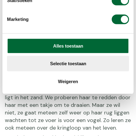
Statistieken
Marketing
Alles toestaan
Selectie toestaan
(Foto © Pixabay - Onefox)
Eten en gegeten worden
Weigeren
We vinden een zwarte dikke kever, die op haar rug
ligt in het zand. We proberen haar te redden door
haar met een takje om te draaien. Maar ze wil
niet, ze gaat meteen zelf weer op haar rug liggen
wachten tot ze voer is voor een vogel. Zo leren ze
ook meteen over de kringloop van het leven.