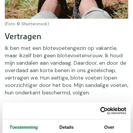
(Foto © Shutterstock)
Vertragen
Ik ben met een blotevoetengezin op vakantie,
maar ikzelf ben geen blotevoetenvrouw. Ik houd
mijn sandalen aan vandaag. Daardoor, en door de
overdaad aan korte benen in ons gezelschap,
vertragen we. Hun eeltige, blote voeten lopen
voorzichtiger door het bos. Mijn sandalige voeten,
hun onderkant beschermd, volgen.
Planloos
Nu we geen groepswandeling doen, is er geen
Toestemming
Details
Over
groepswandelgids.