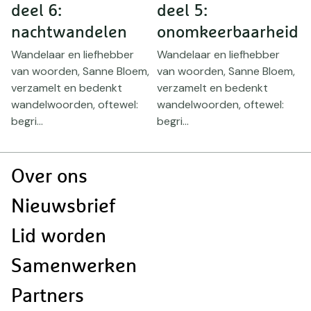
deel 6:
deel 5:
d
t
nachtwandelen
onomkeerbaarheid
h
Wandelaar en liefhebber
Wandelaar en liefhebber
W
,
van woorden, Sanne Bloem,
van woorden, Sanne Bloem,
v
verzamelt en bedenkt
verzamelt en bedenkt
v
wandelwoorden, oftewel:
wandelwoorden, oftewel:
w
begri...
begri...
be
Doormat
Over ons
navigatie
Nieuwsbrief
Lid worden
Samenwerken
Partners