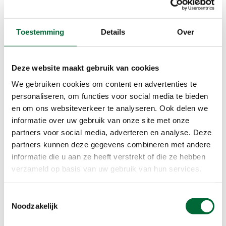
echt van de omgeving en wat er om mij heen
gebeurt. Zoals aanmoedigingen langs de kant.
Toestemming
Details
Over
Maar ook van de trainingen geniet ik. Juist
doordat ik meer ben gaan trainen, is mijn liefde
voor wandelen het laatste jaar echt steeds meer
Deze website maakt gebruik van cookies
gegroeid.”
We gebruiken cookies om content en advertenties te
personaliseren, om functies voor social media te bieden
Liefde voor het wandelen
en om ons websiteverkeer te analyseren. Ook delen we
informatie over uw gebruik van onze site met onze
Je bent echt van het wandelen gaan houden?
partners voor social media, adverteren en analyse. Deze
“Ja, dat kun je zeker zeggen. Nu woon ik hier in
partners kunnen deze gegevens combineren met andere
Zuid-Limburg natuurlijk ook in een prachtige
informatie die u aan ze heeft verstrekt of die ze hebben
omgeving. Er zijn zoveel mooie routes en paden
verzameld op basis van uw gebruik van hun services.
te ontdekken. Wandelen is voor mij echt
ontspanning. Het is een heerlijke manier om na
Toestemmingsselectie
een lange werkdag je kop leeg te maken. Maar
Noodzakelijk
ook van de langere trainingen in het weekend