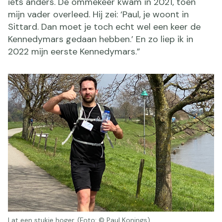
iets anders. De ommekeer kwam in 2021, toen
mijn vader overleed. Hij zei: ‘Paul, je woont in
Sittard. Dan moet je toch echt wel een keer de
Kennedymars gedaan hebben.’ En zo liep ik in
2022 mijn eerste Kennedymars.”
Lat een stukje hoger. (Foto: © Paul Konings)