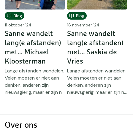
Blog
Blog
11 oktober `24
18 november `24
3
Sanne wandelt
Sanne wandelt
lang(e afstanden)
lang(e afstanden)
l
met… Michael
met… Saskia de
Kloosterman
Vries
.
Lange afstanden wandelen.
Lange afstanden wandelen.
Velen moeten er niet aan
Velen moeten er niet aan
L
denken, anderen zijn
denken, anderen zijn
V
..
nieuwsgierig, maar er zijn n...
nieuwsgierig, maar er zijn n...
d
n
Doormat
Over ons
navigatie