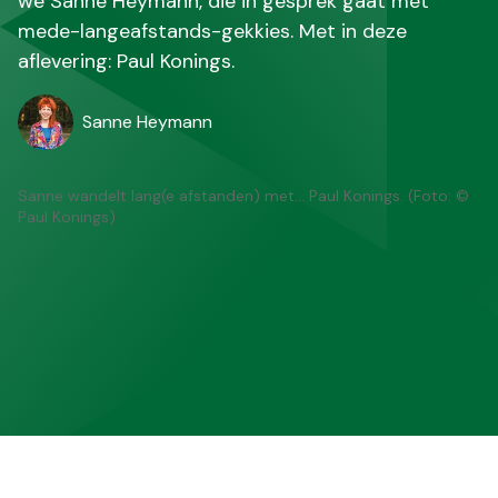
we Sanne Heymann, die in gesprek gaat met
mede-langeafstands-gekkies. Met in deze
aflevering: Paul Konings.
Sanne Heymann
Sanne wandelt lang(e afstanden) met… Paul Konings. (Foto: ©
Paul Konings)