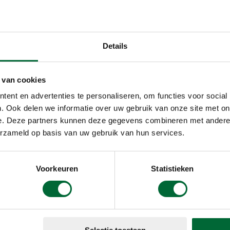
en - Rotterdam 2023. (Foto's: © Sanne Heymann)
Details
wat eet je tijdens een lange wandeling? Je verbruikt t
veel energie en je moet van alles (vocht, zoet eten e
 van cookies
 krijgen om de tocht goed uit te kunnen lopen. Met e
ent en advertenties te personaliseren, om functies voor social
e eet, blijft lopen'.
. Ook delen we informatie over uw gebruik van onze site met on
e. Deze partners kunnen deze gegevens combineren met andere i
erzameld op basis van uw gebruik van hun services.
Voorkeuren
Statistieken
afstanden) met…