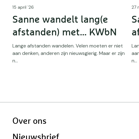
15 april `26
27 
Sanne wandelt lang(e
S
afstanden) met… KWbN
a
Lange afstanden wandelen. Velen moeten er niet
Lan
aan denken, anderen zijn nieuwsgierig. Maar er zijn
aan
et
n...
n...
ijn
Doormat
Over ons
navigatie
Nieuwsbrief