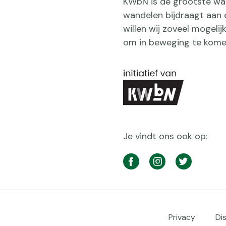
KWbN is de grootste wan
wandelen bijdraagt aan 
willen wij zoveel mogeli
om in beweging te kome
Je vindt ons ook op:
Social
media
Facebook
Instagram
Twitter
navigatie
Footer
Privacy
Di