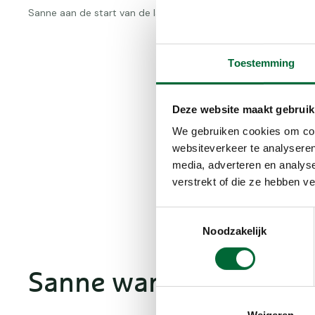
Sanne aan de start van de langeafstandswandeltocht Nijmeg
Toestemming
Met in deze aflevering: 
langeafstandswandeling 
Deze website maakt gebruik
eten) voldoende binnen
We gebruiken cookies om cont
gesteld, kun je zeggen 'wi
websiteverkeer te analyseren
media, adverteren en analys
verstrekt of die ze hebben v
Bekijk de video
Toestemmingsselectie
Noodzakelijk
Sanne wandelt lang(e 