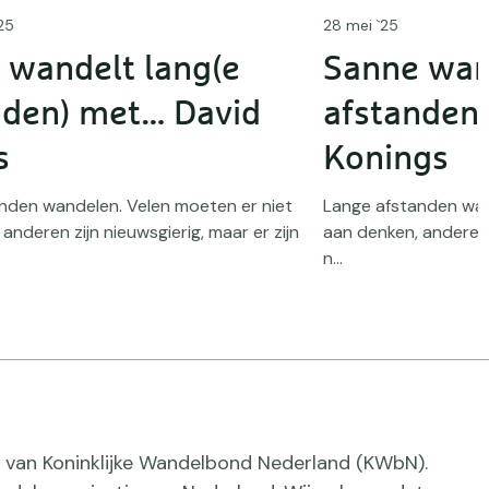
25
28 mei `25
 wandelt lang(e
Sanne wan
nden) met… David
afstanden
s
Konings
nden wandelen. Velen moeten er niet
Lange afstanden wan
anderen zijn nieuwsgierig, maar er zijn
aan denken, anderen z
n...
ief van Koninklijke Wandelbond Nederland (KWbN).