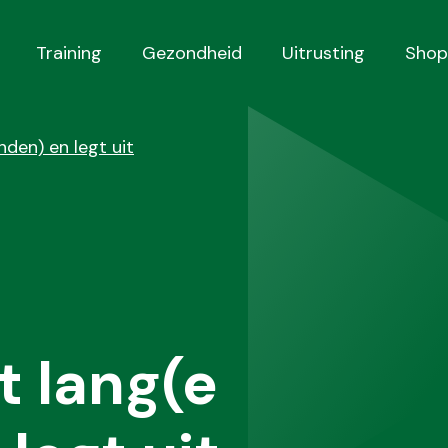
Training
Gezondheid
Uitrusting
Shop
den) en legt uit
 lang(e