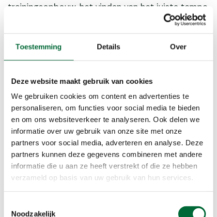
trainingsopbouw, het vinden van het juiste tempo,
het belang van rustmomenten en een slimme
planning. Praktische tips en herkenbare
ervaringen helpen je op weg naar jouw volgende
Toestemming
Details
Over
(lange) wandeluitdaging.
Deze website maakt gebruik van cookies
Bekijk de video
We gebruiken cookies om content en advertenties te
personaliseren, om functies voor social media te bieden
Sanne wandelt lang(e afstanden)
en om ons websiteverkeer te analyseren. Ook delen we
informatie over uw gebruik van onze site met onze
met…
partners voor social media, adverteren en analyse. Deze
partners kunnen deze gegevens combineren met andere
informatie die u aan ze heeft verstrekt of die ze hebben
verzameld op basis van uw gebruik van hun services.
Toestemmingsselectie
Noodzakelijk