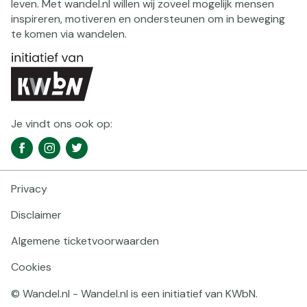
leven. Met wandel.nl willen wij zoveel mogelijk mensen
inspireren, motiveren en ondersteunen om in beweging
te komen via wandelen.
Je vindt ons ook op:
Social
Facebook
Instagram
Twitter
media
navigatie
Privacy
Footer
navigatie
Disclaimer
Algemene ticketvoorwaarden
Cookies
© Wandel.nl - Wandel.nl is een initiatief van KWbN.