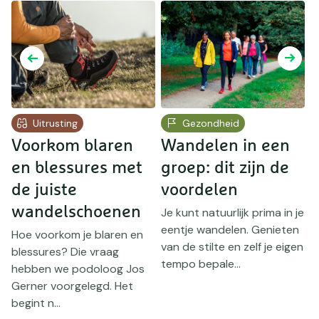
Uitrusting
Gezondheid
Voorkom blaren
Wandelen in een
W
en blessures met
groep: dit zijn de
s
de juiste
voordelen
W
es
e
wandelschoenen
Je kunt natuurlijk prima in je
r
eentje wandelen. Genieten
Hoe voorkom je blaren en
O
van de stilte en zelf je eigen
blessures? Die vraag
tempo bepale...
hebben we podoloog Jos
Gerner voorgelegd. Het
begint n...