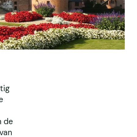
tig
e
n de
 van