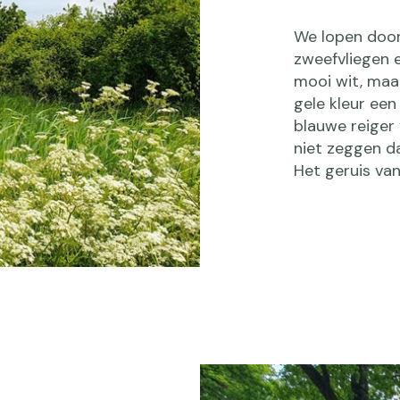
We lopen door
zweefvliegen e
mooi wit, maa
gele kleur een
blauwe reiger 
niet zeggen da
Het geruis va