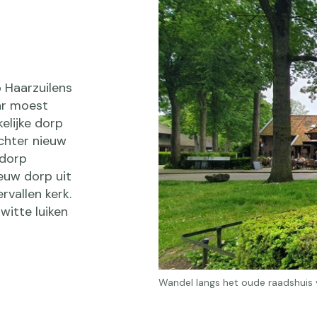
 Haarzuilens
ar moest
elijke dorp
echter nieuw
 dorp
ieuw dorp uit
vallen kerk.
witte luiken
.
Wandel langs het oude raadshuis va