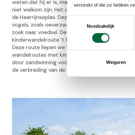
weten dat hij er is, maar vertelt hij ook andere h
verstrekt of die ze hebben v
niet welkom zijn. Het duurt niet lang voor we zi
de Haarrijnseplas. Deze regenwaterplas is kraakh
Toestemmingsselectie
vogels, zoals oeverzwaluwen, scheren over het 
Noodzakelijk
zoek naar voedsel. De trekpont, die onderdeel is
kinderwandelroute ’t Natte Laand, slaan we deze 
Deze route liepen we voor de
wandelgids
‘De sp
wandelroutes met kinderen’. De plas is trouwens
door zandwinning voor de aanleg van de wijk Lei
Weigeren
de verbreding van de A2.