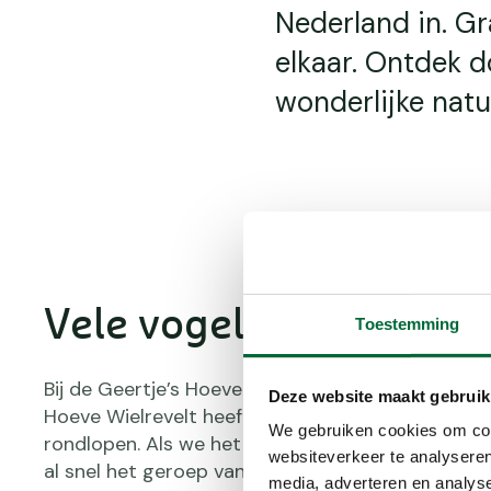
Nederland in. Gr
elkaar. Ontdek d
wonderlijke natu
Vele vogels
Toestemming
Bij de Geertje’s Hoeve kijken we even naar de die
Deze website maakt gebruik
Hoeve Wielrevelt heeft als zorgboerderij wat kle
We gebruiken cookies om cont
rondlopen. Als we het lange pad naar achteren l
websiteverkeer te analyseren
al snel het geroep van een fazant. Zo laat hij aa
media, adverteren en analys