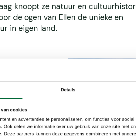
aag knoopt ze natuur en cultuurhistor
oor de ogen van Ellen de unieke en
ur in eigen land.
Details
ren en ook
 van cookies
invee
ent en advertenties te personaliseren, om functies voor social
open, horen we
. Ook delen we informatie over uw gebruik van onze site met on
n de hennen
e. Deze partners kunnen deze gegevens combineren met andere i