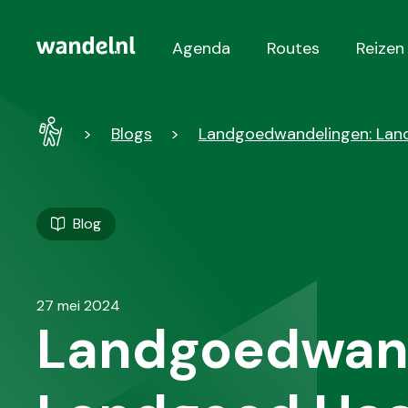
Agenda
Routes
Reizen
Hoofdnavigatie
Wandel
Blogs
Landgoedwandelingen: Land
-
Home
Blog
27 mei 2024
Landgoedwand