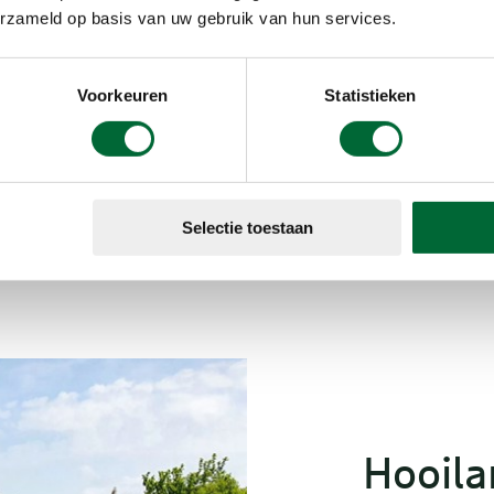
anen dat ze
erzameld op basis van uw gebruik van hun services.
cht hebben op
elder en vele
water heen op
Voorkeuren
Statistieken
 van de
keer over.
annendste
 ontstaan
(Foto: © Ellen Luijks)
dsche Rijnen
Selectie toestaan
Hooil