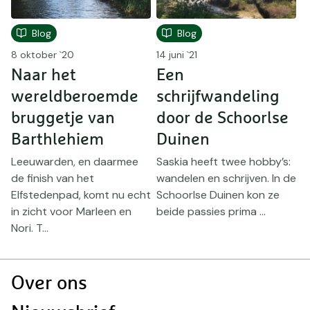
Blog
Blog
8 oktober `20
14 juni `21
22
Naar het
Een
wereldberoemde
schrijfwandeling
n
bruggetje van
door de Schoorlse
G
Barthlehiem
Duinen
D
n
Leeuwarden, en daarmee
Saskia heeft twee hobby’s:
w
de finish van het
wandelen en schrijven. In de
D
g
Elfstedenpad, komt nu echt
Schoorlse Duinen kon ze
g
in zicht voor Marleen en
beide passies prima ...
Nori. T...
Doormat
Over ons
navigatie