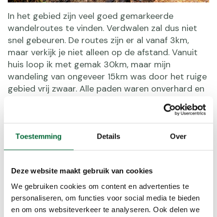
In het gebied zijn veel goed gemarkeerde
wandelroutes te vinden. Verdwalen zal dus niet
snel gebeuren. De routes zijn er al vanaf 3km,
maar verkijk je niet alleen op de afstand. Vanuit
huis loop ik met gemak 30km, maar mijn
wandeling van ongeveer 15km was door het ruige
gebied vrij zwaar. Alle paden waren onverhard en
het was veel klimmen en klauteren, mét de extra
bagage van 14 kilo op mijn rug. Thuis had ik, om te
trainen, wel afstanden gelopen met mijn volledige
bagage. Maar dit was toch wel een stuk zwaarder
Toestemming
Details
Over
dan verwacht. En omdat ik maximaal 1,5 liter
water mee kon dragen, hielp het weer van 27
Deze website maakt gebruik van cookies
graden ook niet mee. Over de laatste 5km heb ik
uiteindelijk 2,5 uur gedaan. Dan kijk je toch wel uit
We gebruiken cookies om content en advertenties te
naar het eindpunt waar ik mijzelf kon trakteren op
personaliseren, om functies voor social media te bieden
een heerlijk drankje.
en om ons websiteverkeer te analyseren. Ook delen we