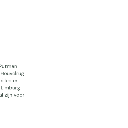
 Putman
 Heuvelrug
illen en
d-Limburg
l zijn voor