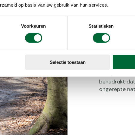
avontu
erzameld op basis van uw gebruik van hun services.
Hiken daarent
Voorkeuren
Statistieken
waarbij je lan
terrein. Het 
fysieke kracht
beklimt, over
bossen trekt. 
Selectie toestaan
Bart Putman de
kunt plassen, 
benadrukt dat
ongerepte nat