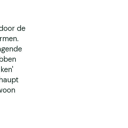
 door de
ermen.
dagende
ebben
ken'
rhaupt
ewoon