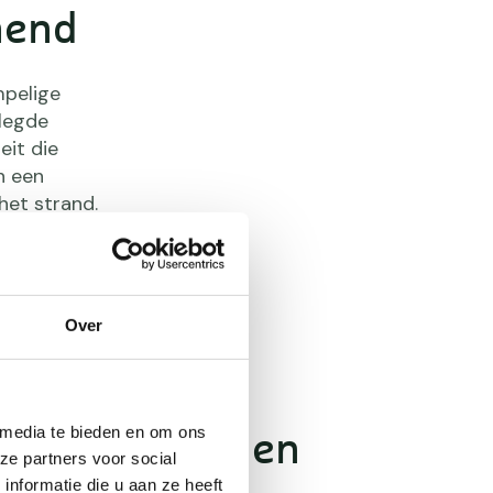
nend
mpelige
elegde
eit die
n een
het strand.
agingen.
Over
 media te bieden en om ons
 uitdagender en
ze partners voor social
nformatie die u aan ze heeft