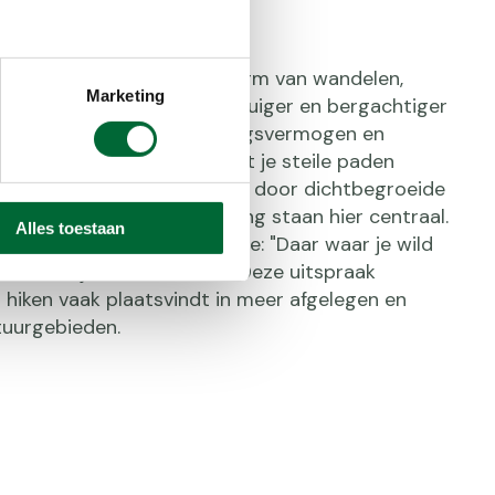
urlijker
egen is een intensievere vorm van wandelen,
Marketing
gere afstanden aflegt over ruiger en bergachtiger
vraagt meer van je uithoudingsvermogen en
. Een hike kan betekenen dat je steile paden
 rotsachtige paden loopt, of door dichtbegroeide
Het avontuur en de uitdaging staan hier centraal.
Alles toestaan
elde een treffende definitie: "Daar waar je wild
daar ben je aan het hiken." Deze uitspraak
 hiken vaak plaatsvindt in meer afgelegen en
uurgebieden.