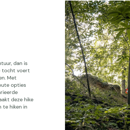
tuur, dan is
 tocht voert
en. Met
route opties
arieerde
aakt deze hike
 te hiken in