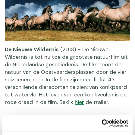
De Nieuwe Wildernis
(2013) – De Nieuwe
Wildernis is tot nu toe de grootste natuurfilm uit
de Nederlandse geschiedenis. De film toont de
natuur van de Oostvaardersplassen door de vier
seizoenen heen. In de film zijn maar liefst 43
verschillende diersoorten te zien: van konikpaard
tot watervlo. Het leven van een konikveulen is de
rode draad in de film. Bekijk
hier
de trailer.
Die Dienstagsfrauen
(2011) - Deze Duitse flim
gaat over vier vriendinnen die op pelgrimstocht
naar Lourdes gaan. Aanleiding is het overlijden