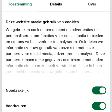
Toestemming
Details
Over
van de echtgenoot van één van de vrouwen. De
ontberingen tijdens de tocht zorgen voor
spanningen en onenigheid. Tijdens de tocht
Deze website maakt gebruik van cookies
komen er geheimen aan het licht, waardoor de
We gebruiken cookies om content en advertenties te
vriendschap van de vier flink op de proef wordt
personaliseren, om functies voor social media te bieden
gesteld. Bekijk
hier
de trailer.
en om ons websiteverkeer te analyseren. Ook delen we
informatie over uw gebruik van onze site met onze
Into the Wild
(2007) – Into the Wild vertelt het
partners voor social media, adverteren en analyse. Deze
waargebeurde verhaal van Chris McCandless, die
partners kunnen deze gegevens combineren met andere
na zijn studie besluit om alles achter zich te laten
informatie die u aan ze heeft verstrekt of die ze hebben
en een zwerftocht door de Verenigde Staten te
verzameld op basis van uw gebruik van hun services.
maken. Tijdens zijn reis ontmoet hij allerlei
opmerkelijke persoonlijkheden. Zijn ultieme doel is
Toestemmingsselectie
om helemaal afgesloten van de mensheid in de
Noodzakelijk
natuur in Alaska te leven. Zal hem dit gaan
lukken? Bekijk
hier
de trailer.
Voorkeuren