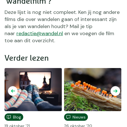
'wandelfilm'?
Deze lijst is nog niet compleet. Ken jij nog andere
films die over wandelen gaan of interessant zijn
als je van wandelen houdt? Mail je tip
naar
redactie@wandel.nl
en we voegen de film
toe aan dit overzicht.
Verder lezen
Blog
Nieuws
W
19 oktober `21
26 oktober `20