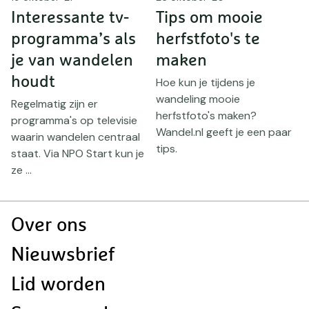
Interessante tv-
Tips om mooie
programma’s als
herfstfoto's te
I
n
je van wandelen
maken
m
houdt
Hoe kun je tijdens je
l
wandeling mooie
Regelmatig zijn er
w
herfstfoto's maken?
programma's op televisie
Wandel.nl geeft je een paar
waarin wandelen centraal
tips.
staat. Via NPO Start kun je
ze ...
Doormat
Over ons
navigatie
Nieuwsbrief
Lid worden