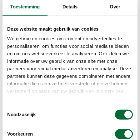
om te gaan wandelen of fietsen dan is dat ook
Toestemming
Details
Over
helemaal goed. Het belangrijkste is dat je even
buiten komt en frisse lucht hebt. Vooral wanneer
je de hele dag bezig bent geweest met school of
Deze website maakt gebruik van cookies
werk is dat fijn. Het is belangrijk dat je het elke
We gebruiken cookies om content en advertenties te
dag volhoudt en gewoon elke dag even gaat
personaliseren, om functies voor social media te bieden
wandelen. Je kan dan ook meteen kritisch kijken
en om ons websiteverkeer te analyseren. Ook delen we
naar je
zorgvergelijker
, meestal wanneer je beter
informatie over uw gebruik van onze site met onze
in je vel zit dan heb je ook minder zorg nodig. De
partners voor social media, adverteren en analyse. Deze
risico’s op zorg kun je voor jezelf het beste altijd
partners kunnen deze gegevens combineren met andere
even op een rij zetten. Je probeert dan in te
informatie die u aan ze heeft verstrekt of die ze hebben
schatten welke zorg je waarschijnlijk nodig hebt
verzameld op basis van uw gebruik van hun services.
en welke aanvullende onderdelen je toevoegt.
Sporten is goed voor het humeur
Toestemmingsselectie
Noodzakelijk
Een ander voordeel aan sporten is dat het goed
is voor je humeur. Je wordt er meteen een stuk
vrolijker van en dat is fijn voor jezelf en voor
Voorkeuren