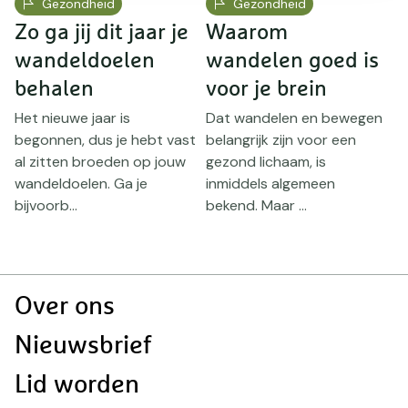
Gezondheid
Gezondheid
Zo ga jij dit jaar je
Waarom
W
wandeldoelen
wandelen goed is
H
behalen
voor je brein
m
Het nieuwe jaar is
Dat wandelen en bewegen
begonnen, dus je hebt vast
belangrijk zijn voor een
H
al zitten broeden op jouw
gezond lichaam, is
n
wandeldoelen. Ga je
inmiddels algemeen
w
bijvoorb...
bekend. Maar ...
v
c
Doormat
Over ons
navigatie
Nieuwsbrief
Lid worden