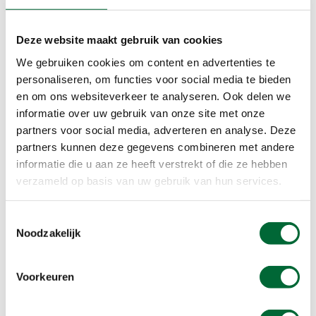
tijdens het voorjaar en de zomer loopt te
snotteren? Smeer dan tijdens de wandeling een
Deze website maakt gebruik van cookies
beetje vaseline onder je neus. Hierdoor dringt
We gebruiken cookies om content en advertenties te
stuifmeel minder makkelijk je neus in.
personaliseren, om functies voor social media te bieden
en om ons websiteverkeer te analyseren. Ook delen we
Puur natuur
informatie over uw gebruik van onze site met onze
partners voor social media, adverteren en analyse. Deze
Houd insecten op afstand met huis-tuin-en-
partners kunnen deze gegevens combineren met andere
keuken-middeltjes als eucalyptus, citroen,
informatie die u aan ze heeft verstrekt of die ze hebben
pepermunt, kruidnagel, rozemarijn en tijm.
verzameld op basis van uw gebruik van hun services.
Toestemmingsselectie
Noodzakelijk
Voorkeuren