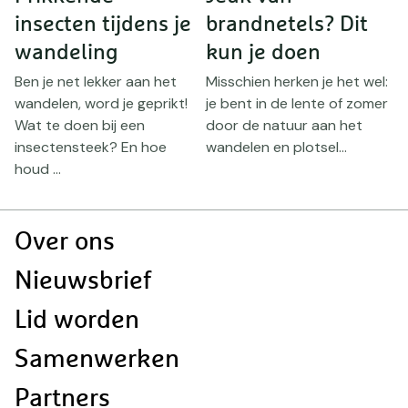
insecten tijdens je
brandnetels? Dit
wandeling
kun je doen
en
D
w
Ben je net lekker aan het
Misschien herken je het wel:
a
wandelen, word je geprikt!
je bent in de lente of zomer
k
Wat te doen bij een
door de natuur aan het
insectensteek? En hoe
wandelen en plotsel...
houd ...
Doormat
Over ons
navigatie
Nieuwsbrief
Lid worden
Samenwerken
Partners