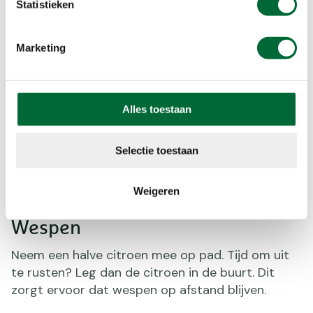
Statistieken
Marketing
Gestoken
Alles toestaan
Ben je onderweg gestoken? Leg dan bij
thuiskomst een plakje ingelegde augurk of een
Selectie toestaan
watje met wat azijn op de zwelling. Het zuur
zorgt ervoor dat de pijn afneemt.
Weigeren
Wespen
Neem een halve citroen mee op pad. Tijd om uit
te rusten? Leg dan de citroen in de buurt. Dit
zorgt ervoor dat wespen op afstand blijven.