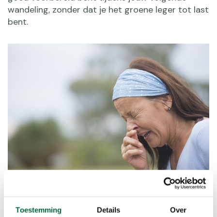
wandeling, zonder dat je het groene leger tot last
bent.
Hooikoorts
Toestemming
Details
Over
Ben jij één van de ongeveer 2,5 Nederlanders die