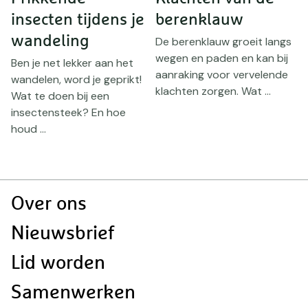
insecten tijdens je
berenklauw
b
wandeling
k
De berenklauw groeit langs
wegen en paden en kan bij
ps
Ben je net lekker aan het
M
aanraking voor vervelende
wandelen, word je geprikt!
j
klachten zorgen. Wat ...
Wat te doen bij een
d
insectensteek? En hoe
w
houd ...
Doormat
Over ons
navigatie
Nieuwsbrief
Lid worden
Samenwerken