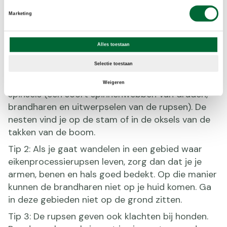
Marketing
Tip 1: Vermijd contact met de rupsen. Blijf ook uit
de buurt van lege nesten, want hierin zitten nog
veel brandharen. Vooral in eikenlanen kunnen de
Alles toestaan
rupsen in grote aantallen aanwezig zijn en voor
Selectie toestaan
overlast zorgen. Eikenbomen waar
processierupsen in leven, herken je aan de dichte
Weigeren
spinsels (een soort spinnenwebben van draden,
brandharen en uitwerpselen van de rupsen). De
nesten vind je op de stam of in de oksels van de
takken van de boom.
Tip 2: Als je gaat wandelen in een gebied waar
eikenprocessierupsen leven, zorg dan dat je je
armen, benen en hals goed bedekt. Op die manier
kunnen de brandharen niet op je huid komen. Ga
in deze gebieden niet op de grond zitten.
Tip 3: De rupsen geven ook klachten bij honden.