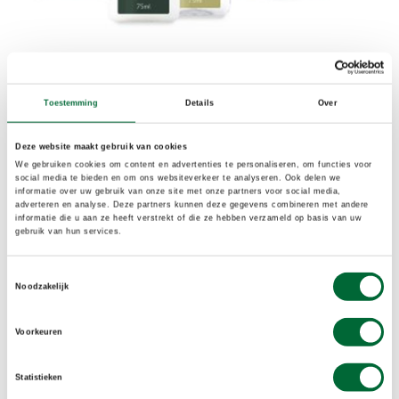
Huidverzorgingskit Ranger Care
Toestemming
Details
Over
Extra tip: huidverzorgingskit
Met de huidverzorgingskit van Ranger Care kom
Deze website maakt gebruik van cookies
We gebruiken cookies om content en advertenties te personaliseren, om functies voor
je snel van de klachten van de eikenprocessierups
social media te bieden en om ons websiteverkeer te analyseren. Ook delen we
informatie over uw gebruik van onze site met onze partners voor social media,
af. De kit bestaat uit strips om de brandharen
adverteren en analyse. Deze partners kunnen deze gegevens combineren met andere
mee te verwijderen, uit menthol spray voor
informatie die u aan ze heeft verstrekt of die ze hebben verzameld op basis van uw
gebruik van hun services.
directe verkoeling en uit aloë vera gel voor het
herstel van je huid. De kit is verkrijgbaar in de
Toestemmingsselectie
webshop van Wandel.nl. Klik op onderstaande
Noodzakelijk
button om de kit te bestellen.
Voorkeuren
Hoe blijf je uit de buurt van de
Statistieken
brandharen? Tips