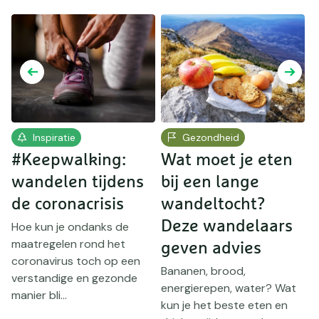
Inspiratie
Gezondheid
s
#Keepwalking:
Wat moet je eten
wandelen tijdens
bij een lange
de coronacrisis
wandeltocht?
W
8
Deze wandelaars
Hoe kun je ondanks de
b
maatregelen rond het
geven advies
l
coronavirus toch op een
Bananen, brood,
V
verstandige en gezonde
energierepen, water? Wat
manier bli...
kun je het beste eten en