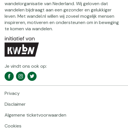
wandelorganisatie van Nederland. Wij geloven dat
wandelen bijdraagt aan een gezonder en gelukkiger
leven. Met wandel.nl willen wij zoveel mogelijk mensen
inspireren, motiveren en ondersteunen om in beweging
te komen via wandelen.
Je vindt ons ook op:
Social
Facebook
Instagram
Twitter
media
navigatie
Privacy
Footer
navigatie
Disclaimer
Algemene ticketvoorwaarden
Cookies