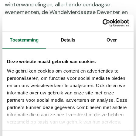
winterwandelingen, allerhande eendaagse
evenementen, de Wandelvierdaagse Deventer en
de ene na de andere Kennedymars werd
geannuleerd. Henk-Jan werkt sinds 13 maart
thuis: “Ik mis de reistijd niet, maar compenseer
Toestemming
Details
Over
het vele zitten voor computerschermen af met
een dagelijkse ronde rond Balkbrug van 3-8
kilometer” De vrijgevallen zaterdagen en de extra
Deze website maakt gebruik van cookies
verlofdagen van de afgelopen tijd heeft Henk-Jan
We gebruiken cookies om content en advertenties te
opgevuld door zelf mooie routes uit te zoeken in
personaliseren, om functies voor social media te bieden
het Noorden van Overijssel, zuiden van Drenthe
en om ons websiteverkeer te analyseren. Ook delen we
en noordwesten van Gelderland.
informatie over uw gebruik van onze site met onze
Maar de meeste kilometers zijn gemaakt in mei.
partners voor social media, adverteren en analyse. Deze
“Van 9 tot en met 31 mei heb ik ruim 350
partners kunnen deze gegevens combineren met andere
kilometer afgelegd met het
Pronkjewailspel
, het
informatie die u aan ze heeft verstrekt of die ze hebben
virtuele Pronkjewailpad door Groningen, waarmee
verzameld op basis van uw gebruik van hun services.
ik in het openingsweekend met 90 kilometer