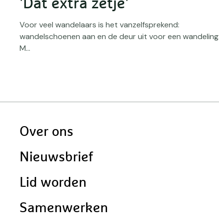
'Dat extra zetje'
rs
Voor veel wandelaars is het vanzelfsprekend:
wandelschoenen aan en de deur uit voor een wandeling
M...
Doormat
Over ons
navigatie
Nieuwsbrief
Lid worden
Samenwerken