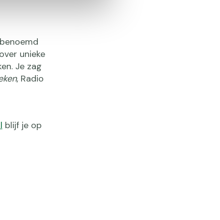
d benoemd
over unieke
en. Je zag
eken
, Radio
l
blijf je op