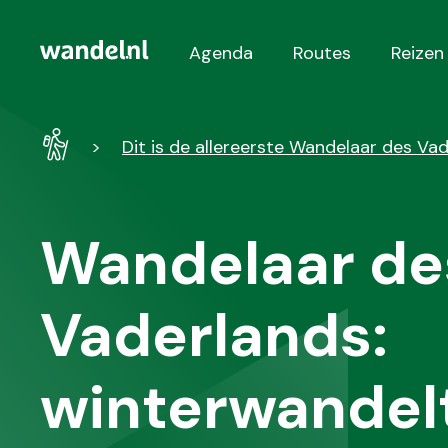
Agenda
Routes
Reizen
Hoofdnavigatie
Wandel
Dit is de allereerste Wandelaar des Va
-
Home
Wandelaar de
Vaderlands:
winterwandel