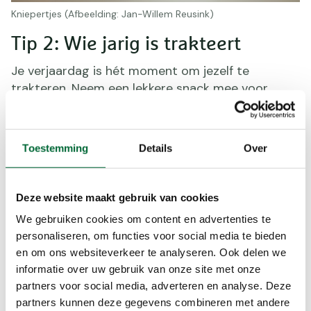
Kniepertjes (Afbeelding: Jan-Willem Reusink)
Tip 2: Wie jarig is trakteert
Je verjaardag is hét moment om jezelf te
trakteren. Neem een lekkere snack mee voor
onderweg. Loop voor je wandeling even langs de
bakker, of duik zelf de keuken in. En vergeet vooral
niet je favoriete drankje in je rugzak te stoppen.
Toestemming
Details
Over
Wonen familie of vrienden in de buurt? Dan kan je
er ook voor kiezen om even langs te wandelen en
een traktatie uit te delen. Zo zijn ze extra blij om
Deze website maakt gebruik van cookies
je weer te zien. Tip: op Wandel.nl staat
een recept
We gebruiken cookies om content en advertenties te
voor overheerlijke
kniepertjes. Het perfecte
personaliseren, om functies voor social media te bieden
recept rondom de feestdagen.
en om ons websiteverkeer te analyseren. Ook delen we
informatie over uw gebruik van onze site met onze
partners voor social media, adverteren en analyse. Deze
partners kunnen deze gegevens combineren met andere