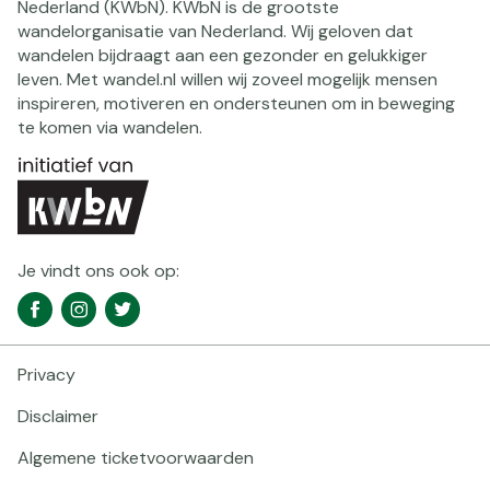
Nederland (KWbN). KWbN is de grootste
wandelorganisatie van Nederland. Wij geloven dat
wandelen bijdraagt aan een gezonder en gelukkiger
leven. Met wandel.nl willen wij zoveel mogelijk mensen
inspireren, motiveren en ondersteunen om in beweging
te komen via wandelen.
Je vindt ons ook op:
Social
Facebook
Instagram
Twitter
media
navigatie
Privacy
Footer
navigatie
Disclaimer
Algemene ticketvoorwaarden