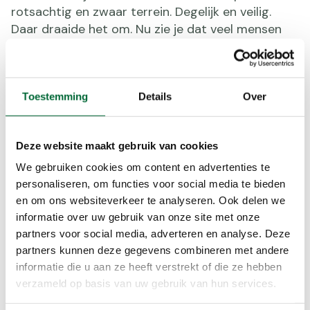
rotsachtig en zwaar terrein. Degelijk en veilig.
Daar draaide het om. Nu zie je dat veel mensen
kiezen voor lichtere, lagere schoenen, meer
richting trailrunning. Dat loopt lekker licht en
comfortabel.”
Toestemming
Details
Over
Die ontwikkeling is logisch, maar vraagt wel
nuance. “Voor vlakke routes of Nederlandse
omstandigheden werkt dat prima. Maar ga je de
Deze website maakt gebruik van cookies
bergen in of op ruiger terrein lopen, dan adviseer
We gebruiken cookies om content en advertenties te
ik toch een steviger model. Die extra steun en
personaliseren, om functies voor social media te bieden
stabiliteit maken dan echt het verschil.”
en om ons websiteverkeer te analyseren. Ook delen we
informatie over uw gebruik van onze site met onze
Verleng de levensduur van je
partners voor social media, adverteren en analyse. Deze
partners kunnen deze gegevens combineren met andere
schoen: lopen is óók onderhoud
informatie die u aan ze heeft verstrekt of die ze hebben
Een punt dat veel wandelaars onderschatten, is
verzameld op basis van uw gebruik van hun services.
de levensduur van hun schoenen. En die verschilt