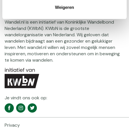
Weigeren
Over wandel.nl
Wandel.nl is een initiatief van Koninklijke Wandelbond
Nederland (KWbN). KWbN is de grootste
wandelorganisatie van Nederland. Wij geloven dat
wandelen bijdraagt aan een gezonder en gelukkiger
leven. Met wandel.nl willen wij zoveel mogelijk mensen
inspireren, motiveren en ondersteunen om in beweging
te komen via wandelen.
Je vindt ons ook op:
Social
Facebook
Instagram
Twitter
media
navigatie
Privacy
Footer