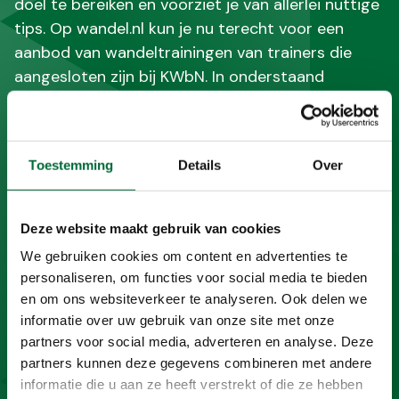
doel te bereiken en voorziet je van allerlei nuttige
tips. Op wandel.nl kun je nu terecht voor een
aanbod van wandeltrainingen van trainers die
aangesloten zijn bij KWbN. In onderstaand
overzicht kun je het aanbod bij jou in de buurt
vinden. Neem contact op met de wandeltrainer of
schrijf je in voor een groep.
Toestemming
Details
Over
Waar wil je gaan wandelen of trainen?
Deze website maakt gebruik van cookies
We gebruiken cookies om content en advertenties te
personaliseren, om functies voor social media te bieden
en om ons websiteverkeer te analyseren. Ook delen we
informatie over uw gebruik van onze site met onze
partners voor social media, adverteren en analyse. Deze
Zoeken
partners kunnen deze gegevens combineren met andere
informatie die u aan ze heeft verstrekt of die ze hebben