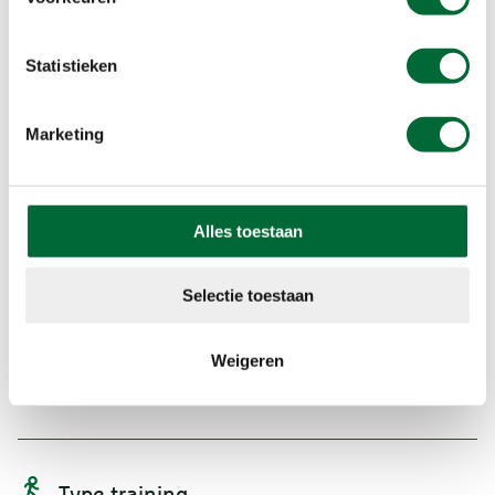
Statistieken
René den Harder
Marketing
denharder.rene@gmail.com
06-11080053
Alles toestaan
Organisatie
Selectie toestaan
sportief Wandelen Engelen
sportiefwandelenengelen@gmail.com
Weigeren
06-20907541