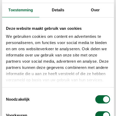
Conditie / Sportief
Toestemming
Details
Over
Oberon 17, 5221 LT 'S-HERTOGENBOSCH
Deze website maakt gebruik van cookies
Contact
We gebruiken cookies om content en advertenties te
personaliseren, om functies voor social media te bieden
en om ons websiteverkeer te analyseren. Ook delen we
december
informatie over uw gebruik van onze site met onze
Startdatum
partners voor social media, adverteren en analyse. Deze
Dinsdag 29 december 2026
partners kunnen deze gegevens combineren met andere
19:00
informatie die u aan ze heeft verstrekt of die ze hebben
verzameld op basis van uw gebruik van hun services.
Conditie / Sportief
Oberon 17, 5221 LT 'S-HERTOGENBOSCH
Toestemmingsselectie
Noodzakelijk
Contact
Voorkeuren