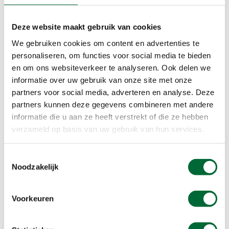
Landschapstijl. Bochtige waterpartijen, glooiende
grasvelden en hoogteverschillen wisselen elkaar
Deze website maakt gebruik van cookies
af en scheppen de illusie van een oneindig Bos.
De Heuvelwandeling is 6 kilometer. En de
We gebruiken cookies om content en advertenties te
wandelroute start bij De Boswinkel, waar je ook
personaliseren, om functies voor social media te bieden
meteen de routebeschrijving kan kopen voor
en om ons websiteverkeer te analyseren. Ook delen we
slechts €1,50. Liever een andere wandeling lopen
informatie over uw gebruik van onze site met onze
door het Amsterdamse Bos? Er zijn nog 6 andere
partners voor social media, adverteren en analyse. Deze
routes verkrijgbaar bij De Boswinkel.
partners kunnen deze gegevens combineren met andere
informatie die u aan ze heeft verstrekt of die ze hebben
verzameld op basis van uw gebruik van hun services.
Meer informatie
Toestemmingsselectie
Noodzakelijk
Rondwandeling Sloterplas
Even struinen langs het water. Dat kan tijdens de
Voorkeuren
rondwandeling van 6 kilometer rond de
Sloterplas. De route start aan de zuidoostkant
van de plas en is te bereiken met tram 1. Langs de