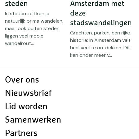
steden
Amsterdam met
deze
In steden zelf kun je
I
natuurlijk prima wandelen,
n
stadswandelingen
maar ook buiten steden
w
Grachten, parken, een rijke
liggen veel mooie
B
historie: in Amsterdam valt
wandelrout...
S
n.
heel veel te ontdekken. Dit
kan onder meer v...
Doormat
Over ons
navigatie
Nieuwsbrief
Lid worden
Samenwerken
Partners