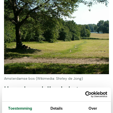
Amsterdamse bos (Wikimedia: Shirley de Jong)
Heuvelwandeling in het
Amsterdamse Bos
Het Amsterdamse Bos is aangelegd in de Engelse
Toestemming
Details
Over