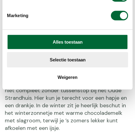
Marketing
Alles toestaan
Je waant je in de tropen op het terras van 't Oude Strandhuis
(Foto: © Andrea van Lieshout)
Selectie toestaan
‘t Oude Strandhuis
Weigeren
Een wandeling rondom het Henschotermeer is
niet compleet zonder tussenstop bij het Oude
Strandhuis. Hier kun je terecht voor een hapje en
een drankje. In de winter zit je heerlijk beschut in
het winterzonnetje met warme chocolademelk
met slagroom, terwijl je ’s zomers lekker kunt
afkoelen met een ijsje.