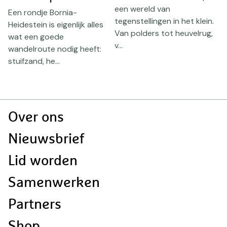
een wereld van
Een rondje Bornia-
tegenstellingen in het klein.
Heidestein is eigenlijk alles
e
D
Van polders tot heuvelrug,
wat een goede
o
v...
wandelroute nodig heeft:
-
d
stuifzand, he...
g
Doormat
Over ons
navigatie
Nieuwsbrief
Lid worden
Samenwerken
Partners
Shop