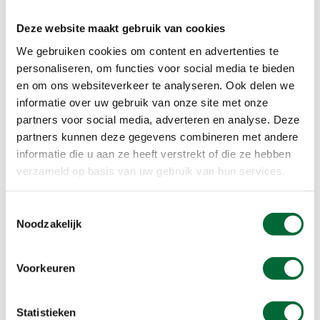
Deze website maakt gebruik van cookies
Via de bruggen over het eiland (Foto: © Andrea van Lieshout)
We gebruiken cookies om content en advertenties te
Rondje Hens
personaliseren, om functies voor social media te bieden
en om ons websiteverkeer te analyseren. Ook delen we
Een wandeling over het pad rondom het meer
informatie over uw gebruik van onze site met onze
bedraagt 2,5 kilometer. Via de bruggen kun je op
partners voor social media, adverteren en analyse. Deze
het eiland komen en de ronde afsnijden of
partners kunnen deze gegevens combineren met andere
verlengen. Een ‘rondje Hens’ kun je prima
informatie die u aan ze heeft verstrekt of die ze hebben
combineren met wandelen in de omgeving of een
verzameld op basis van uw gebruik van hun services.
dagje relaxen aan het water. Er is geen markering
maar verdwalen is hier onmogelijk.
Toestemmingsselectie
Noodzakelijk
Voorkeuren
Statistieken