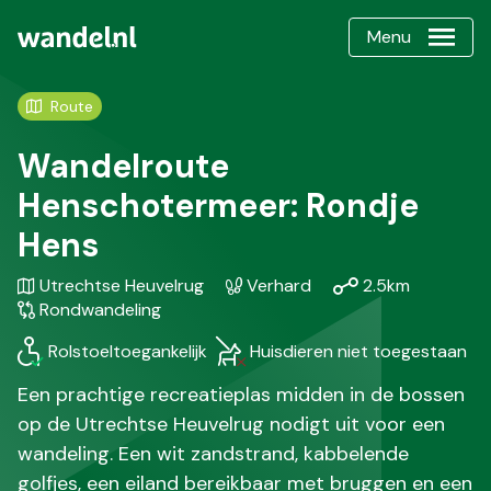
Menu
Route
Wandelroute
Henschotermeer: Rondje
Hens
Gebied
Karakteristiek
Afstand
Soort
Utrechtse Heuvelrug
Verhard
2.5km
/
wandeli
Rondwandeling
Regio
Rolstoeltoegankelijk
Huisdieren niet toegestaan
Een prachtige recreatieplas midden in de bossen
op de Utrechtse Heuvelrug nodigt uit voor een
wandeling. Een wit zandstrand, kabbelende
golfjes, een eiland bereikbaar met bruggen en een