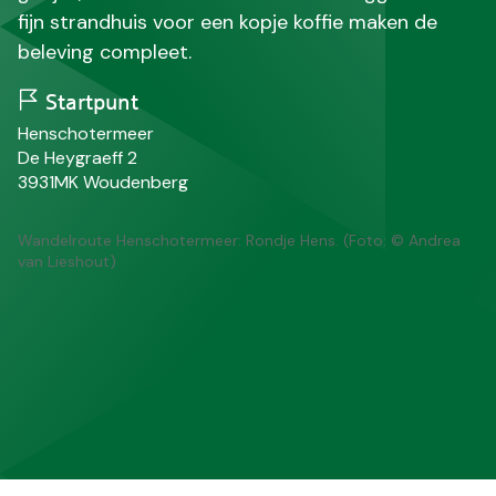
fijn strandhuis voor een kopje koffie maken de
beleving compleet.
Startpunt
N
Henschotermeer
a
S
De Heygraeff 2
a
t
P
P
3931MK
Woudenberg
m
r
o
l
a
s
a
Wandelroute Henschotermeer: Rondje Hens. (Foto: © Andrea
a
t
a
van Lieshout)
t
c
t
o
s
d
e