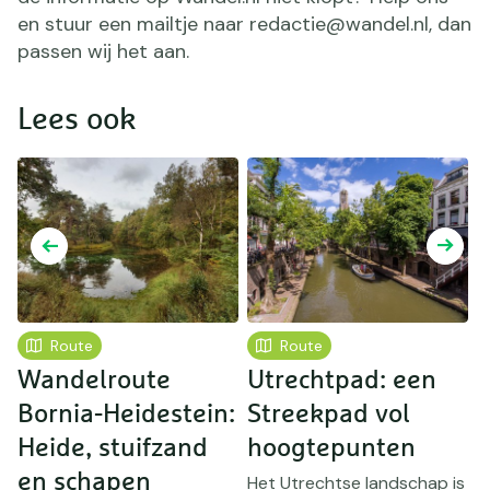
en stuur een mailtje naar redactie@wandel.nl, dan
passen wij het aan.
Lees ook
Route
Route
Wandelroute
Utrechtpad: een
D
Bornia-Heidestein:
Streekpad vol
p
Heide, stuifzand
hoogtepunten
N
en schapen
U
Het Utrechtse landschap is