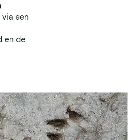
n
 via een
d en de