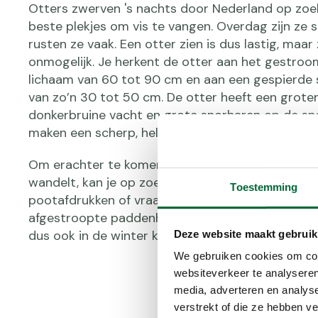
Otters zwerven 's nachts door Nederland op zoe
beste plekjes om vis te vangen. Overdag zijn ze 
rusten ze vaak. Een otter zien is dus lastig, maar 
onmogelijk. Je herkent de otter aan het gestroom
lichaam van 60 tot 90 cm en aan een gespierde 
van zo’n 30 tot 50 cm. De otter heeft een grote
donkerbruine vacht en grote snorharen op de sno
maken een scherp, helder, fluitend geluid.
Om erachter te komen of een otter in het gebied l
wandelt, kan je op zoek gaan naar sporen zoals u
Toestemming
pootafdrukken of vraatsporen (vissenkoppen, sch
afgestroopte paddenhuiden). De otter houdt gee
dus ook in de winter kan je op zoek gaan naar sp
Deze website maakt gebruik
We gebruiken cookies om cont
websiteverkeer te analyseren
media, adverteren en analys
verstrekt of die ze hebben v