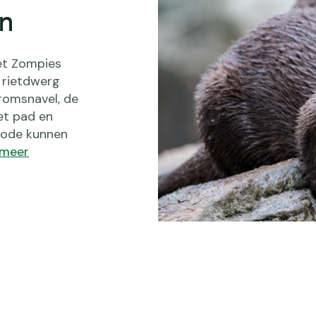
en
et Zompies
 rietdwerg
romsnavel, de
et pad en
code kunnen
e meer