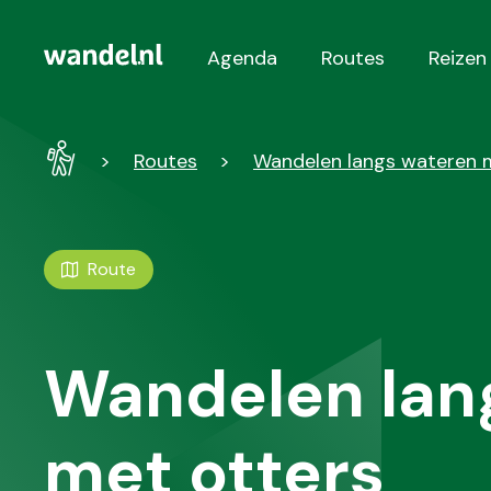
Agenda
Routes
Reizen
Hoofdnavigatie
Wandel
Routes
Wandelen langs wateren 
-
Home
Route
Wandelen lan
met otters