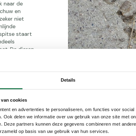
k naar de
schuw en
zeker niet
lijnde
spitse staart
ndeels
et. De dieren
eeft waar jij
itwerpselen,
Details
alen of
n winterslaap,
oren.
 van cookies
ent en advertenties te personaliseren, om functies voor social
. Ook delen we informatie over uw gebruik van onze site met on
e. Deze partners kunnen deze gegevens combineren met andere i
erzameld op basis van uw gebruik van hun services.