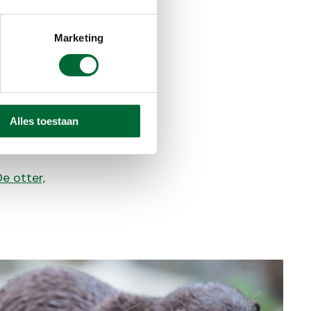
Marketing
 Vanuit dit
vind je in
 Gelderland,
jvoorbeeld
 Drentsche
Alles toestaan
 zelfs in de
De otter,