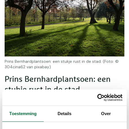
Prins Bernhardplantsoen: een stukje rust in de stad. (Foto: ©
304cina62 van pixabay)
Prins Bernhardplantsoen: een
stukje rust in de stad
Het Prins Bernhardplantsoen, oorspronkelijk de
tuin van een villa van de familie Monchy, werd in
Toestemming
Details
Over
1937 omgedoopt ter ere van het huwelijk van
prinses Juliana en prins Bernhard. Deze groene