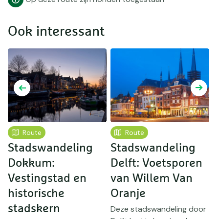
Ook interessant
Route
Route
Stadswandeling
Stadswandeling
Dokkum:
Delft: Voetsporen
U
Vestingstad en
van Willem Van
historische
Oranje
U
t
i
stadskern
Deze stadswandeling door
b