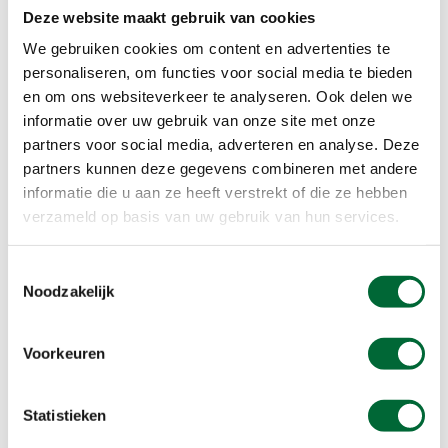
oase in de stad herinnert aan de tijd van
Deze website maakt gebruik van cookies
Hengelo’s industriële bloei. De familie Monchy,
We gebruiken cookies om content en advertenties te
samen met Charles Stork, speelde een grote rol
personaliseren, om functies voor social media te bieden
in de industriële ontwikkeling van de stad. Het
en om ons websiteverkeer te analyseren. Ook delen we
park is vandaag een plek voor ontspanning, waar
informatie over uw gebruik van onze site met onze
je even kunt ontsnappen aan de stedelijke drukte.
partners voor social media, adverteren en analyse. Deze
partners kunnen deze gegevens combineren met andere
informatie die u aan ze heeft verstrekt of die ze hebben
Tuindorp ’t Lansink: een uniek
verzameld op basis van uw gebruik van hun services.
stukje Hengelo
Tuindorp 't Lansink is een historische wijk die
Toestemmingsselectie
Noodzakelijk
werd aangelegd in de vroege 20e eeuw als
woongebied voor arbeiders en leidinggevenden
van de firma Stork. Gebouwd naar Engels
Voorkeuren
voorbeeld, biedt deze wijk een harmonieuze mix
van woningen, met grote tuinen en openbare
Statistieken
parken. Dit tuindorp was een innovatief concept
in Nederland, ontworpen om arbeiders een