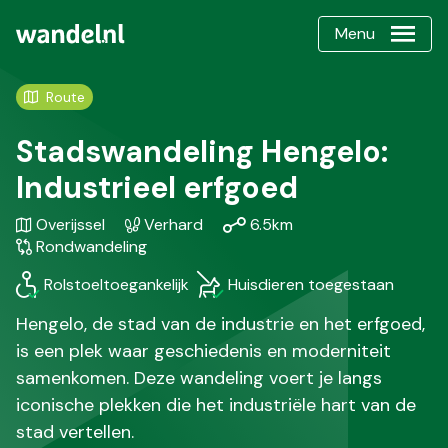
Menu
Route
Stadswandeling Hengelo:
Industrieel erfgoed
Gebied
Karakteristiek
Afstand
Soort
Overijssel
Verhard
6.5km
/
wandeling
Rondwandeling
Regio
Rolstoeltoegankelijk
Huisdieren toegestaan
Hengelo, de stad van de industrie en het erfgoed,
is een plek waar geschiedenis en moderniteit
samenkomen. Deze wandeling voert je langs
iconische plekken die het industriële hart van de
stad vertellen.