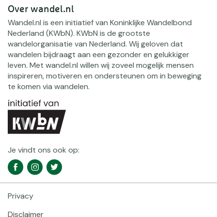
Over wandel.nl
Wandel.nl is een initiatief van Koninklijke Wandelbond
Nederland (KWbN). KWbN is de grootste
wandelorganisatie van Nederland. Wij geloven dat
wandelen bijdraagt aan een gezonder en gelukkiger
leven. Met wandel.nl willen wij zoveel mogelijk mensen
inspireren, motiveren en ondersteunen om in beweging
te komen via wandelen.
Je vindt ons ook op:
Social
Facebook
Instagram
Twitter
media
navigatie
Privacy
Footer
navigatie
Disclaimer