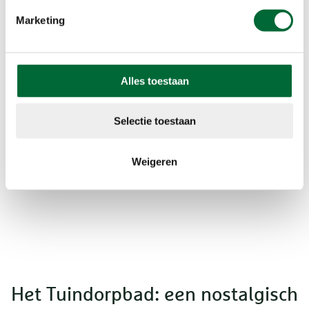
gezonde en aangename woonomgeving te
Marketing
bieden. Hier wandel je langs karakteristieke huizen
en het C.T. Storkplein, het centrale punt van de
wijk.
Alles toestaan
Selectie toestaan
Weigeren
Het Tuindorpbad: een nostalgisch