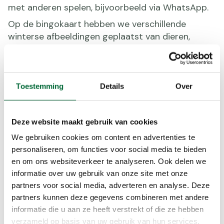
met anderen spelen, bijvoorbeeld via WhatsApp.
Op de bingokaart hebben we verschillende
winterse afbeeldingen geplaatst van dieren,
planten en andere winterse fenomenen. Je
spreekt met iemand af om tegelijk te gaan
wandelen en opzoek te gaan naar de
afbeeldingen op de bingokaart. Wie als eerst
Toestemming
Details
Over
bingo heeft wint!
Via onderstaande button kan je een printbaar pdf
Deze website maakt gebruik van cookies
bestand downloaden van de bingokaart.
We gebruiken cookies om content en advertenties te
personaliseren, om functies voor social media te bieden
Winter Wandel Bingokaart
en om ons websiteverkeer te analyseren. Ook delen we
informatie over uw gebruik van onze site met onze
partners voor social media, adverteren en analyse. Deze
Wat staat er op de bingokaart?
partners kunnen deze gegevens combineren met andere
informatie die u aan ze heeft verstrekt of die ze hebben
Van links naar rechts zijn de volgende dieren,
verzameld op basis van uw gebruik van hun services.