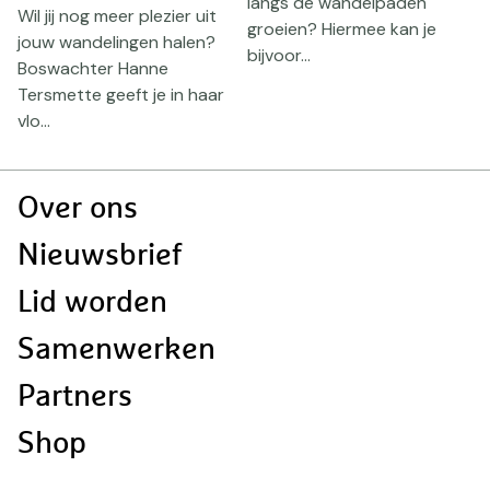
langs de wandelpaden
b
e
Wil jij nog meer plezier uit
groeien? Hiermee kan je
w
jouw wandelingen halen?
bijvoor...
...
Boswachter Hanne
Tersmette geeft je in haar
vlo...
Doormat
Over ons
navigatie
Nieuwsbrief
Lid worden
Samenwerken
Partners
Shop