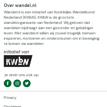
Over wandel.nl
Wandel.nl is een initiatief van Koninklijke Wandelbond
Nederland (KWbN). KWbN is de grootste
wandelorganisatie van Nederland. Wij geloven dat
wandelen bijdraagt aan een gezonder en gelukkiger
leven. Met wandel.nl willen wij zoveel mogelijk mensen
inspireren, motiveren en ondersteunen om in beweging
te komen via wandelen.
Je vindt ons ook op:
Social
Facebook
Instagram
Twitter
media
navigatie
Privacy
Footer
navigatie
Disclaimer