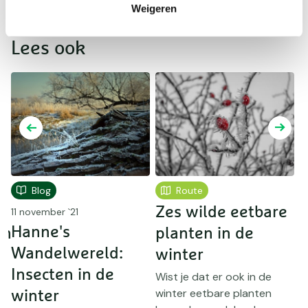
de bomen zijn gevallen)
Weigeren
Lees ook
Blog
Route
Zes wilde eetbare
Z
11 november `21
Hanne's
en
planten in de
Wandelwereld:
winter
d
Insecten in de
Wist je dat er ook in de
I
winter eetbare planten
a
winter