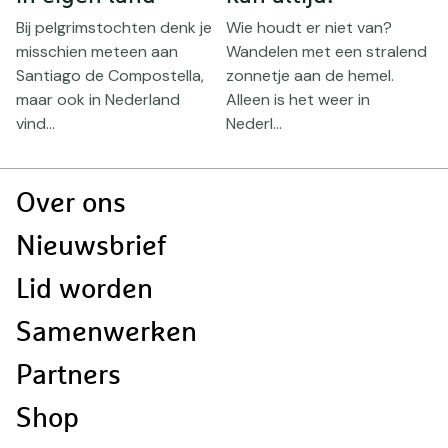
a
Bij pelgrimstochten denk je
Wie houdt er niet van?
g
misschien meteen aan
Wandelen met een stralend
g
e
Santiago de Compostella,
zonnetje aan de hemel.
b
maar ook in Nederland
Alleen is het weer in
vind...
Nederl...
Doormat
Over ons
navigatie
Nieuwsbrief
Lid worden
Samenwerken
Partners
Shop