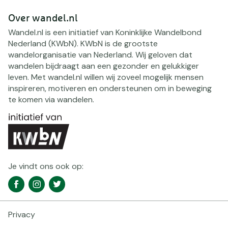
Over wandel.nl
Wandel.nl is een initiatief van Koninklijke Wandelbond
Nederland (KWbN). KWbN is de grootste
wandelorganisatie van Nederland. Wij geloven dat
wandelen bijdraagt aan een gezonder en gelukkiger
leven. Met wandel.nl willen wij zoveel mogelijk mensen
inspireren, motiveren en ondersteunen om in beweging
te komen via wandelen.
Je vindt ons ook op:
Social
Facebook
Instagram
Twitter
media
navigatie
Privacy
Footer