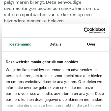
pelgrimeren brengt. Deze eenvoudige
overnachtingen bieden een unieke kans om de
stilte en spiritualiteit van de kerken op een
bijzondere manier te beleven.
Interactieve kaart: Jouw gids
langs de route
Toestemming
Details
Over
Om je tocht optimaal te plannen, biedt de
website van Het Ziltepad een interactieve kaart
Deze website maakt gebruik van cookies
aan. Deze kaart toont niet alleen de route, maar
We gebruiken cookies om content en advertenties te
ook accommodaties, eetgelegenheden en
personaliseren, om functies voor social media te bieden
bezienswaardigheden langs het pad. Zo kun je
en om ons websiteverkeer te analyseren. Ook delen we
eenvoudig je etappes uitstippelen,
informatie over uw gebruik van onze site met onze
overnachtingen regelen en ontdekken welke
partners voor social media, adverteren en analyse. Deze
culinaire en culturele hoogtepunten je onderweg
partners kunnen deze gegevens combineren met andere
niet mag missen. De kaart is gebruiksvriendelijk en
informatie die u aan ze heeft verstrekt of die ze hebben
een onmisbare tool voor iedereen die Het