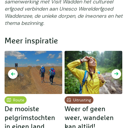
samenwerking met Visit Wadden het cultureel
erfgoed verbinden aan Unesco Werelderfgoed
Waddenzee, de unieke dorpen, de inwoners en het
thema bezinning.
Meer inspiratie
Route
Uitrusting
De mooiste
Weer of geen
W
pelgrimstochten
weer, wandelen
in eigen land
kan altijd!
W