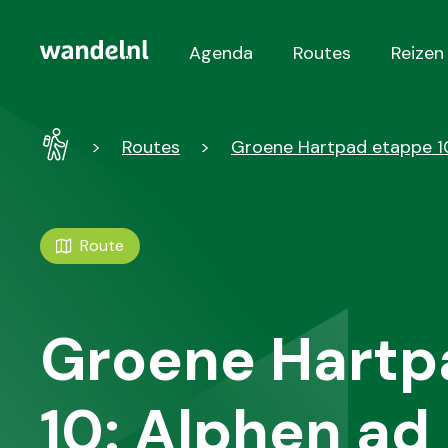
Agenda
Routes
Reizen
Hoofdnavigatie
Wandel
Routes
Groene Hartpad etappe 10
-
Home
Route
Groene Hartp
10: Alphen ad 