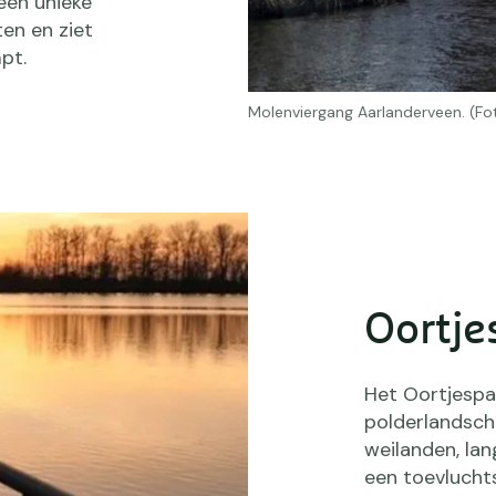
een unieke
ten en ziet
pt.
Molenviergang Aarlanderveen. (Fo
Oortje
Het Oortjespad
polderlandsch
weilanden, lan
een toevlucht