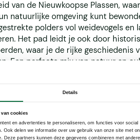
id van de Nieuwkoopse Plassen, waar
hun natuurlijke omgeving kunt bewond
estrekte polders vol weidevogels en 
eren. Het pad leidt je ook door histori
erden, waar je de rijke geschiedenis 
en. Een perfecte mix van natuur en cu
Details
gave
 van cookies
ent en advertenties te personaliseren, om functies voor social
derveen
. Ook delen we informatie over uw gebruik van onze site met on
e. Deze partners kunnen deze gegevens combineren met andere i