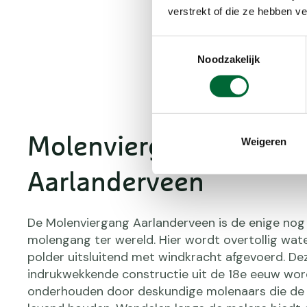
Nieuwkoopse Plassen
verstrekt of die ze hebben v
Toestemmingsselectie
Noodzakelijk
Molenviergang
Weigeren
Aarlanderveen
De Molenviergang Aarlanderveen is de enige no
molengang ter wereld. Hier wordt overtollig wate
polder uitsluitend met windkracht afgevoerd. De
indrukwekkende constructie uit de 18e eeuw wor
onderhouden door deskundige molenaars die de 