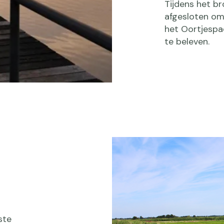
Tijdens het b
afgesloten om 
het Oortjespad
te beleven.
ste