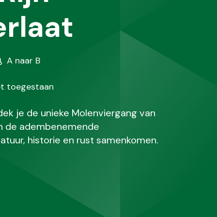
rlaat
oort
A naar B
andeling
et toegestaan
dek je de unieke Molenviergang van
d en de adembenemende
natuur, historie en rust samenkomen.