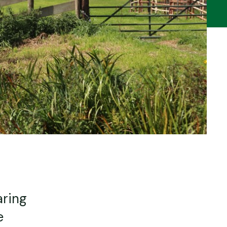
aring
e