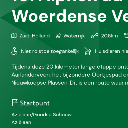
Woerdense Ve
Gebied
Karakteristiek
Afstand
S
Zuid-Holland
Waterrijk
20.6km
/
w
Regio
Niet rolstoeltoegankelijk
Huisdieren ni
Tijdens deze 20 kilometer lange etappe ont
Aarlanderveen, het bijzondere Oortjespa
Nieuwkoopse Plassen. Dit is een route waar 
Startpunt
N
Aziëlaan/Goudse Schouw
a
S
Aziëlaan