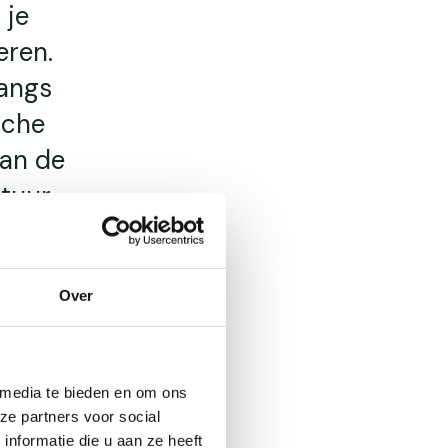
 je
eren.
langs
sche
van de
ltuur
Over
 media te bieden en om ons
ze partners voor social
nformatie die u aan ze heeft