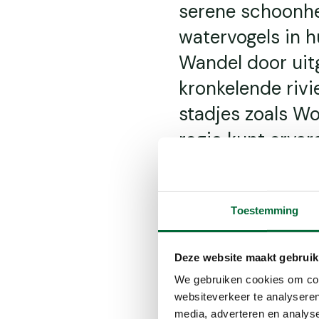
serene schoonhe
watervogels in 
Wandel door uitg
kronkelende rivi
stadjes zoals Wo
regio kunt ervar
wacht op je!
Toestemming
Inhoudsop
Deze website maakt gebruik
We gebruiken cookies om cont
Molenviergang Aarlan
websiteverkeer te analyseren
Oortjespad
media, adverteren en analys