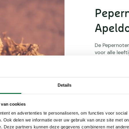
Pepern
Apeld
De Pepernoten
voor alle leeft
clubhuis van 
waarna je ric
De korte afst
kinderen. Wie 
Details
Onderweg wan
beukenlanen, h
waar Sint en 
 van cookies
laagdrempelig
ent en advertenties te personaliseren, om functies voor social
. Ook delen we informatie over uw gebruik van onze site met on
e. Deze partners kunnen deze gegevens combineren met andere i