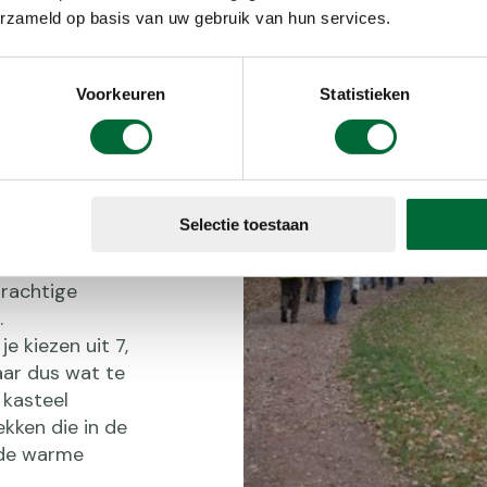
erzameld op basis van uw gebruik van hun services.
Voorkeuren
Statistieken
Selectie toestaan
uiden van het
prachtige
.
e kiezen uit 7,
laar dus wat te
 kasteel
ekken die in de
de warme