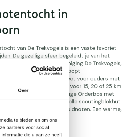
otentocht in
oorn
tocht van De Trekvogels is een vaste favoriet
ijden. De gezellige sfeer begeleidt je van het
de Apeldoornse Wandelvereniging De Trekvogels,
hting het Westenenkerpark loopt.
anden (5 en 10 km) zijn perfect voor ouders met
meer uitdaging zoekt, kiest voor 15, 20 of 25 km.
Over
del je door het heuvelachtige Orderbos met
eideveldjes en langs sfeervolle scoutingblokhut
de Pieten klaarstaan met kruidnoten. Een warme,
e wandeltocht.
 media te bieden en om ons
ze partners voor social
nformatie die u aan ze heeft