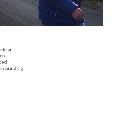
ndelen,
pen
goed
en prachtig