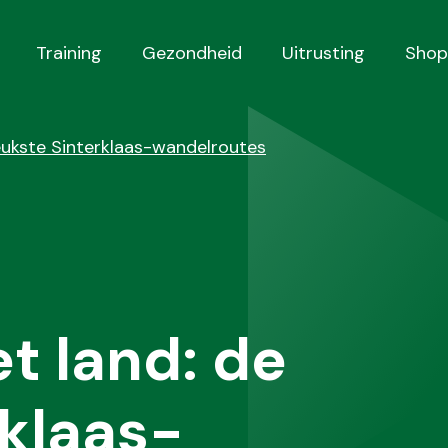
Training
Gezondheid
Uitrusting
Shop
 leukste Sinterklaas-wandelroutes
et land: de
rklaas-