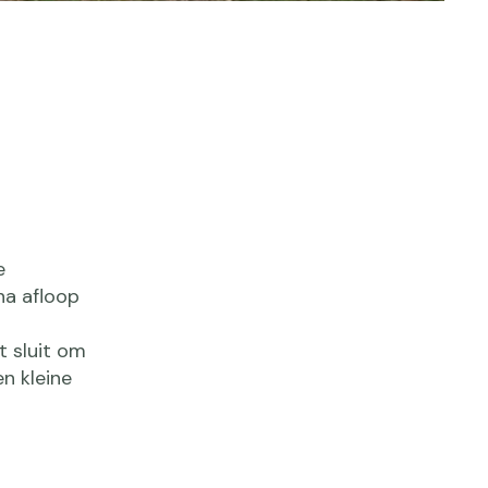
e
na afloop
t sluit om
n kleine