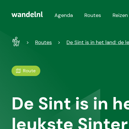
Agenda
Routes
Reizen
Hoofdnavigatie
Wandel
Routes
De Sint is in het land: de
-
Home
Route
De Sint is in h
leukste Sinte