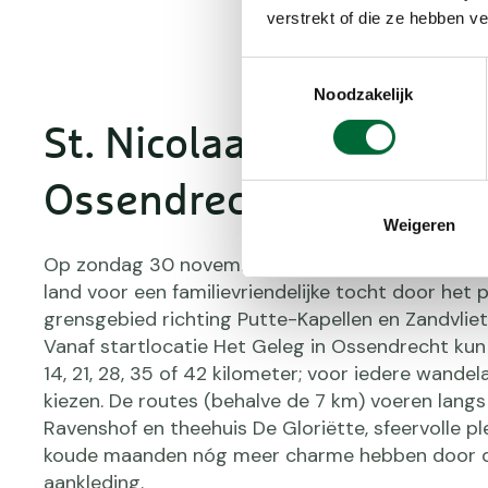
verstrekt of die ze hebben v
Toestemmingsselectie
Noodzakelijk
St. Nicolaastocht in
Ossendrecht
Weigeren
Op zondag 30 november trekt de Sint naar het z
land voor een familievriendelijke tocht door het 
grensgebied richting Putte-Kapellen en Zandvliet
Vanaf startlocatie Het Geleg in Ossendrecht kun j
14, 21, 28, 35 of 42 kilometer; voor iedere wande
kiezen. De routes (behalve de 7 km) voeren langs
Ravenshof en theehuis De Gloriëtte, sfeervolle pl
koude maanden nóg meer charme hebben door 
aankleding.