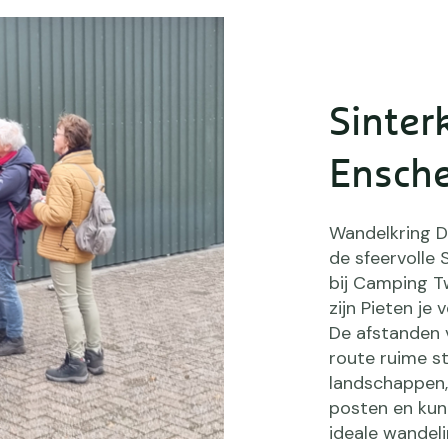
Sinter
Ensch
Wandelkring 
de sfeervolle 
bij Camping T
zijn Pieten je
De afstanden v
route ruime s
landschappen, 
posten en ku
ideale wandeli