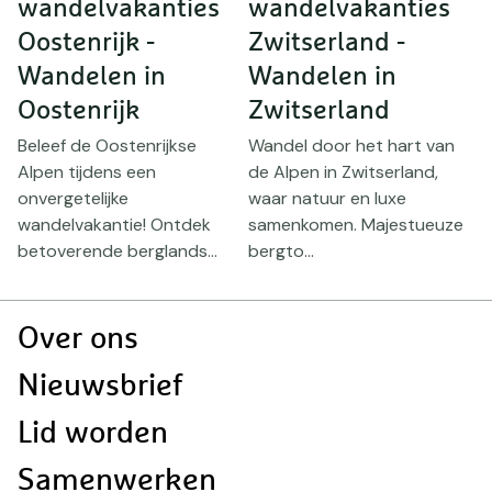
wandelvakanties
wandelvakanties
n
Oostenrijk -
Zwitserland -
B
Wandelen in
Wandelen in
i
Oostenrijk
Zwitserland
O
B
Beleef de Oostenrijkse
Wandel door het hart van
n
h
Alpen tijdens een
de Alpen in Zwitserland,
h
onvergetelijke
waar natuur en luxe
wandelvakantie! Ontdek
samenkomen. Majestueuze
betoverende berglands...
bergto...
Doormat
Over ons
navigatie
Nieuwsbrief
Lid worden
Samenwerken