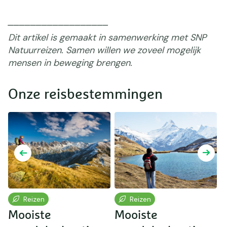
⎯⎯⎯⎯⎯⎯⎯⎯⎯⎯⎯⎯⎯⎯⎯⎯⎯⎯
Dit artikel is gemaakt in samenwerking met SNP
Natuurreizen. Samen willen we zoveel mogelijk
mensen in beweging brengen.
Onze reisbestemmingen
Reizen
Reizen
Mooiste
Mooiste