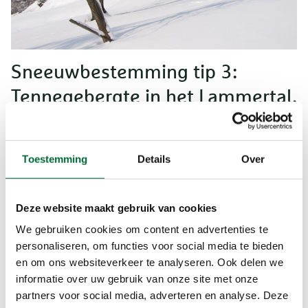
Sneeuwbestemming tip 3:
Tennegebergte in het Lammertal,
Oostenrijk
Aan de voet van het indrukwekkende
Toestemming
Details
Over
Tennegebergte vind je het Lammertal, waar het
dorpje Abtenau jouw startpunt is voor de
mooiste winterse wandelingen. Deze week ben je
Deze website maakt gebruik van cookies
te gast bij familie Windhofer in gasthof Post.
We gebruiken cookies om content en advertenties te
Onder begeleiding van de SNP-wandelgids ga je
personaliseren, om functies voor social media te bieden
prachtige wandelingen maken door het dal van
en om ons websiteverkeer te analyseren. Ook delen we
de Lammer en over de uitgestrekte witte almen
informatie over uw gebruik van onze site met onze
van de Postalm. Deze wandelreis gaat vooral om
partners voor social media, adverteren en analyse. Deze
het ervaren van de prachtige omgeving en is niet