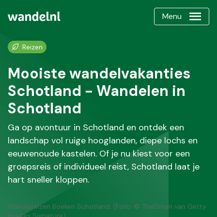
Menu
Reizen
Mooiste wandelvakanties
Schotland - Wandelen in
Schotland
Ga op avontuur in Schotland en ontdek een
landschap vol ruige hooglanden, diepe lochs en
eeuwenoude kastelen. Of je nu kiest voor een
groepsreis of individueel reist, Schotland laat je
hart sneller kloppen.
Wandelreizen Boeken Schotland. (Foto: © TheDman van Getty
Images Signature)