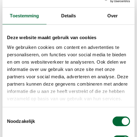
iconische paden zoals de West Highland Way.
Toestemming
Details
Over
Groepsreis of individuele
wandelreis
Deze website maakt gebruik van cookies
We gebruiken cookies om content en advertenties te
Geniet van de Schotse gastvrijheid en proef de
personaliseren, om functies voor social media te bieden
rijke cultuur in knusse dorpjes onderweg. Ga mee
en om ons websiteverkeer te analyseren. Ook delen we
op een groepsreis en deel jouw avontuur, of kies
informatie over uw gebruik van onze site met onze
voor de vrijheid van een individuele wandelreis.
partners voor social media, adverteren en analyse. Deze
Boek nu jouw reis en beleef de magie van
partners kunnen deze gegevens combineren met andere
Schotland zelf!
informatie die u aan ze heeft verstrekt of die ze hebben
verzameld op basis van uw gebruik van hun services.
Veelgestelde vragen
Toestemmingsselectie
Noodzakelijk
Wat moet ik inpakken voor een
wandelreis?