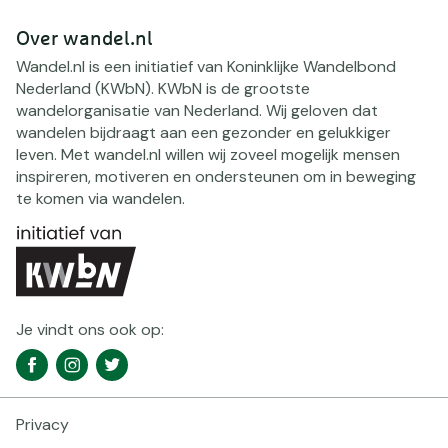
Over wandel.nl
Wandel.nl is een initiatief van Koninklijke Wandelbond
Nederland (KWbN). KWbN is de grootste
wandelorganisatie van Nederland. Wij geloven dat
wandelen bijdraagt aan een gezonder en gelukkiger
leven. Met wandel.nl willen wij zoveel mogelijk mensen
inspireren, motiveren en ondersteunen om in beweging
te komen via wandelen.
Je vindt ons ook op:
Social
Facebook
Instagram
Twitter
media
navigatie
Privacy
Footer