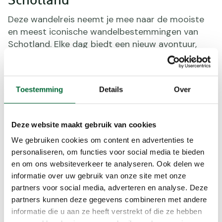
Schotland
Deze wandelreis neemt je mee naar de mooiste
en meest iconische wandelbestemmingen van
Schotland. Elke dag biedt een nieuw avontuur,
waarbij je de natuur en cultuur van het land
ontdekt. Hier zijn de hoogtepunten:
Tay Forest Park (9 km):
Wandel door dit
Toestemming
Details
Over
bosrijke gebied in de Schotse Hooglanden, waar
koningin Victoria ooit de natuur bewonderde.
Trossachs (7 km):
Verken het beroemde
Deze website maakt gebruik van cookies
boslandschap van de Trossachs, met een gids
We gebruiken cookies om content en advertenties te
die je meer vertelt over de flora en fauna.
personaliseren, om functies voor social media te bieden
Glenfinnan (9 km):
Wandel langs het iconische
en om ons websiteverkeer te analyseren. Ook delen we
viaduct uit de Harry Potter-films en ontdek de
informatie over uw gebruik van onze site met onze
vallei van de rivier de Finnan.
partners voor social media, adverteren en analyse. Deze
partners kunnen deze gegevens combineren met andere
Iona (10 km):
Geniet van een rustige wandeling
informatie die u aan ze heeft verstrekt of die ze hebben
op het spirituele eiland Iona, met prachtige