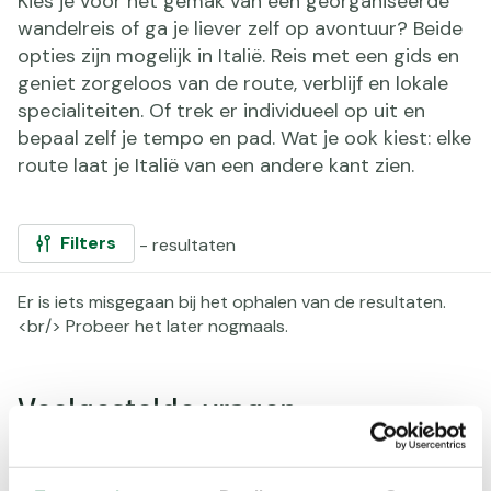
Kies je voor het gemak van een georganiseerde
wandelreis of ga je liever zelf op avontuur? Beide
opties zijn mogelijk in Italië. Reis met een gids en
geniet zorgeloos van de route, verblijf en lokale
specialiteiten. Of trek er individueel op uit en
bepaal zelf je tempo en pad. Wat je ook kiest: elke
route laat je Italië van een andere kant zien.
Filters
- resultaten
Gefilterd
Er is iets misgegaan bij het ophalen van de resultaten.
op:
<br/> Probeer het later nogmaals.
Paginering
Veelgestelde vragen
navigatie
Wat moet ik inpakken voor een