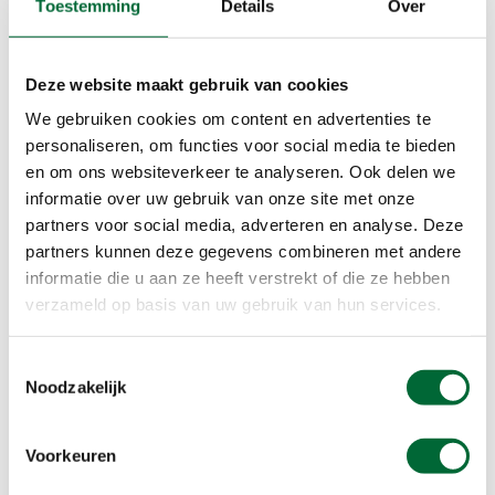
Toestemming
Details
Over
wandelreis?
Wie begeleidt de reis?
Deze website maakt gebruik van cookies
We gebruiken cookies om content en advertenties te
personaliseren, om functies voor social media te bieden
Met wie moet ik contact opnemen als ik
en om ons websiteverkeer te analyseren. Ook delen we
vragen heb over de reis?
informatie over uw gebruik van onze site met onze
partners voor social media, adverteren en analyse. Deze
partners kunnen deze gegevens combineren met andere
Wandelregio's in Italië
informatie die u aan ze heeft verstrekt of die ze hebben
verzameld op basis van uw gebruik van hun services.
Wandelen in Puglia:
In het zonnige zuiden ligt
Puglia
: een streek vol karakter en contrasten. Je
wandelt hier langs witte dorpjes op
Toestemmingsselectie
Noodzakelijk
heuveltoppen, eeuwenoude olijfgaarden en een
azuurblauwe kustlijn. De natuur is er ruig, de
cultuur rijk en de stilte intens. Puglia is perfect
Voorkeuren
voor wie houdt van ongerepte wandelroutes en