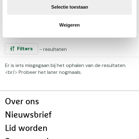
goed gezelschap – van indrukwekkende natuur en
Selectie toestaan
eeuwenoude cultuur. Kies jouw manier van reizen
en laat je verrassen door wat het land te bieden
Weigeren
heeft.
Filters
- resultaten
Gefilterd
Er is iets misgegaan bij het ophalen van de resultaten.
op:
<br/> Probeer het later nogmaals.
Paginering
navigatie
Doormat
Over ons
navigatie
Nieuwsbrief
Lid worden