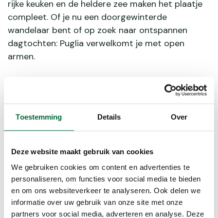
rijke keuken en de heldere zee maken het plaatje
compleet. Of je nu een doorgewinterde
wandelaar bent of op zoek naar ontspannen
dagtochten: Puglia verwelkomt je met open
armen.
Authentieke wandelroutes
Puglia barst van de karaktervolle wandelroutes.
Verken de Valle d’Itria, waar charmante dorpjes
Toestemming
Details
Over
als Alberobello en Locorotondo je onderweg
verrassen. Of kies voor een kustwandeling langs
Deze website maakt gebruik van cookies
kliffen en verborgen baaien. De routes zijn
afwisselend en vaak nog heerlijk rustig.
We gebruiken cookies om content en advertenties te
personaliseren, om functies voor social media te bieden
en om ons websiteverkeer te analyseren. Ook delen we
Trulli en tradities
informatie over uw gebruik van onze site met onze
partners voor social media, adverteren en analyse. Deze
Tijdens je wandelingen kom je langs de beroemde