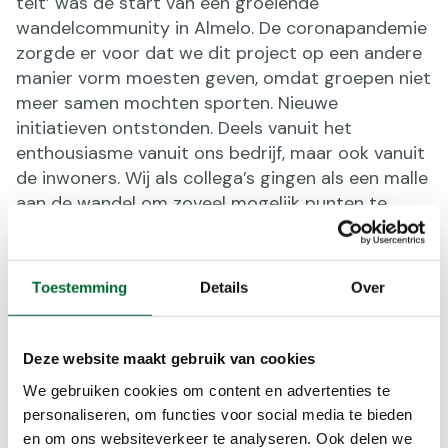
telt’ was de start van een groeiende
wandelcommunity in Almelo. De coronapandemie
zorgde er voor dat we dit project op een andere
manier vorm moesten geven, omdat groepen niet
meer samen mochten sporten. Nieuwe
initiatieven ontstonden. Deels vanuit het
enthousiasme vanuit ons bedrijf, maar ook vanuit
de inwoners. Wij als collega’s gingen als een malle
aan de wandel om zoveel mogelijk punten te
scoren in de Ommetjes app en zo ontstond het
idee om een groep voor Almelo aan te maken. Dit
resulteerde in een ware strijd om de Ommetje
Toestemming
Details
Over
bokaal, die gewonnen werd door de 74- jarige
Bertus de Jongeburcht.”
Deze website maakt gebruik van cookies
De kracht van de wandelcommunity in Almelo ligt
We gebruiken cookies om content en advertenties te
ook in de verbinding tussen recreatieve
personaliseren, om functies voor social media te bieden
wandelaars en mensen die wat meer moeite
en om ons websiteverkeer te analyseren. Ook delen we