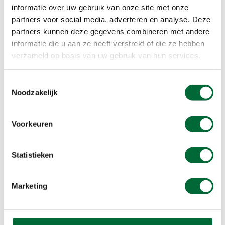
hebben om in beweging te komen. Kim: “Samen
informatie over uw gebruik van onze site met onze
met de Stichting Present hebben we ‘walk en
partners voor social media, adverteren en analyse. Deze
talk’ ontwikkeld. We koppelen een vrijwilliger aan
partners kunnen deze gegevens combineren met andere
iemand die het moeilijk heeft en wel wat hulp kan
informatie die u aan ze heeft verstrekt of die ze hebben
gebruiken. Vaak zijn dit kwetsbare ouderen of
verzameld op basis van uw gebruik van hun services.
mensen met een migratie achtergrond. Een
wandelmaatje kan de ander wegwijs maken en uit
Toestemmingsselectie
een sociaal isolement halen. Wandelen als sociaal
Noodzakelijk
component is heel belangrijk.”
Voorkeuren
Statistieken
Marketing