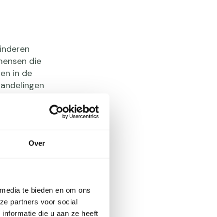
kinderen
 mensen die
en in de
wandelingen
Over
goede
 media te bieden en om ons
ing kan
ze partners voor social
Zo draagt
nformatie die u aan ze heeft