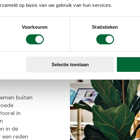
g direct bij aan je algehele gezondheid. Tip: wees cre
erzameld op basis van uw gebruik van hun services.
stukje verderop, je kunt van alles gebruiken om genoe
em al in de kleine keuzes.
Voorkeuren
Statistieken
Selectie toestaan
lemen buiten
goede
Vooral in
an
n in de
g een reden