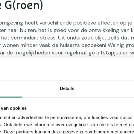
e G(roen)
omgeving heeft verschillende positieve effecten op je
er naar buiten, het is goed voor de ontwikkeling van 
 het vermindert stress. Uit onderzoek blijkt zelfs dat
 wonen minder vaak de huisarts bezoeken! Weinig gro
aar de mogelijkheden voor regelmatige uitstapjes en 
Details
beweging
 van cookies
ng nodigt uit tot bewegen: bijvoorbeeld doordat er 
ent en advertenties te personaliseren, om functies voor social
parken en speelveldjes in de buurt zijn. Genoeg beweg
. Ook delen we informatie over uw gebruik van onze site met on
wicht, diabetes en hart- en vaatziekten voorkomen. 
e. Deze partners kunnen deze gegevens combineren met andere i