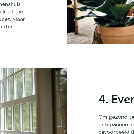
nnenshuis
liteit. De
 doet. Maar
lanten
4. Eve
Om gezond te b
ontspannen in 
bijvoorbeeld d