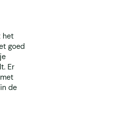
t het
het goed
je
t. Er
 met
in de