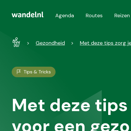
Agenda
Routes
Reizen
Hoofdnavigatie
Wandel
Gezondheid
Met deze tips zorg 
-
Home
Tips & Tricks
Met deze tips 
voor een gez