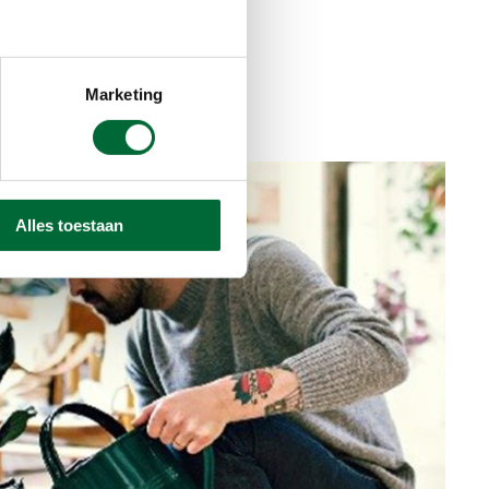
atief. Pak
g te
Marketing
Alles toestaan