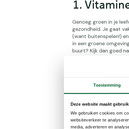
1. Vitamin
Genoeg groen in je leef
gezondheid. Je gaat vak
(want buitenspelen!) en
in een groene omgeving
buurt? Kijk dan goed n
in de natuur.
Toestemming
2. Hup in 
Deze website maakt gebruik
Een gezonde leefomgevi
We gebruiken cookies om cont
wandel- en fietspaden, 
websiteverkeer te analyseren
problemen zoals overge
media, adverteren en analys