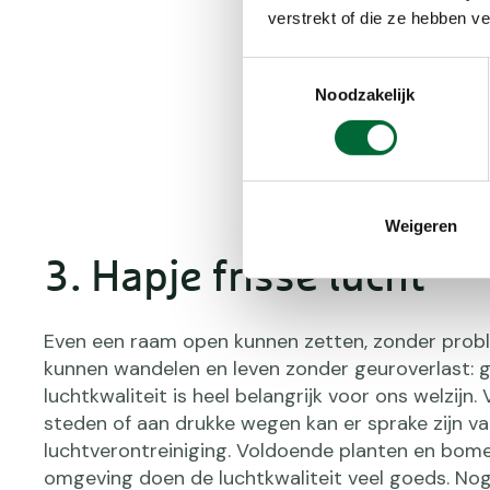
een prettige leefomgevin
verstrekt of die ze hebben v
de trap of parkeer een 
bewegen. Vaak zit het h
Toestemmingsselectie
Noodzakelijk
Weigeren
3. Hapje frisse lucht
Even een raam open kunnen zetten, zonder prob
kunnen wandelen en leven zonder geuroverlast: 
luchtkwaliteit is heel belangrijk voor ons welzijn. 
steden of aan drukke wegen kan er sprake zijn v
luchtverontreiniging. Voldoende planten en bome
omgeving doen de luchtkwaliteit veel goeds. No