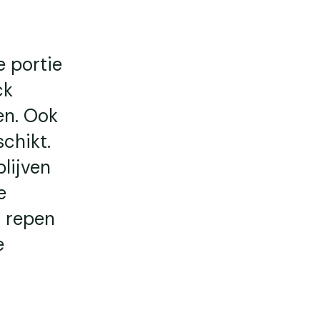
e portie
ck
en. Ook
chikt.
blijven
e
r repen
e