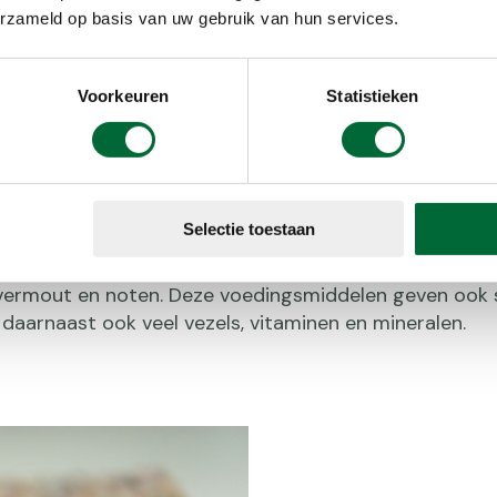
erzameld op basis van uw gebruik van hun services.
Voorkeuren
Statistieken
en
lf maken van repen is dat je hier ingrediënten in kunt
n (snelle suikers) ook andere gezonde voedingsstoffe
Selectie toestaan
s. In producten die alleen snelle suikers bevatten (zoa
ndere voedingsstoffen. De ‘gezonde’ koolhydraten zijn
havermout en noten. Deze voedingsmiddelen geven ook 
daarnaast ook veel vezels, vitaminen en mineralen.