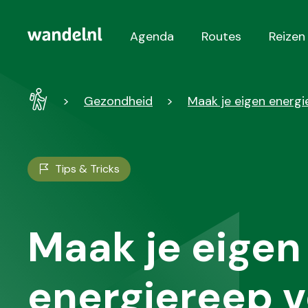
Agenda
Routes
Reizen
Hoofdnavigatie
Wandel
Gezondheid
Maak je eigen energ
-
Home
Tips & Tricks
Maak je eigen
energiereep v