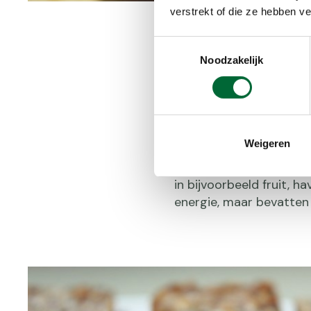
verstrekt of die ze hebben v
Toestemmingsselectie
Noodzakelijk
Ingrediënt
Het voordeel van het ze
die behalve koolhydrate
Weigeren
zoals vitaminen en vezel
zitten meestal weinig a
in bijvoorbeeld fruit, 
energie, maar bevatten 