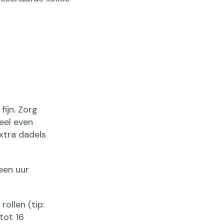
ijn. Zorg
eel even
extra dadels
een uur
ollen (tip:
tot 16