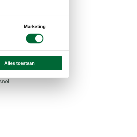
Marketing
 stoppen
n bevatten,
Alles toestaan
ls snoep),
 te vinden
snel