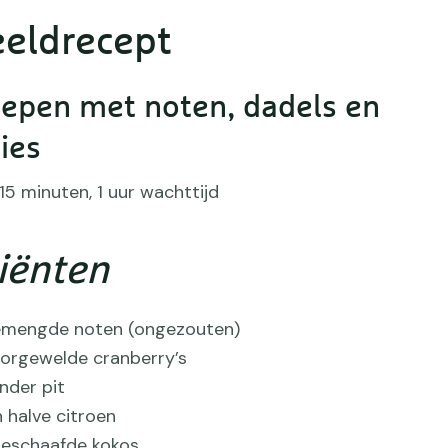
eldrecept
repen met noten, dadels en
ies
 15 minuten, 1 uur wachttijd
iënten
emengde noten (ongezouten)
orgewelde cranberry’s
nder pit
 halve citroen
 geschaafde kokos