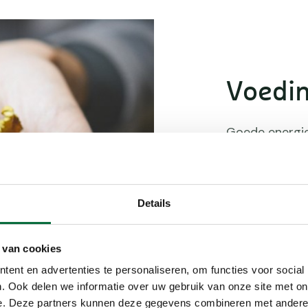
Voedi
Goede energie
vetten en eiwi
lichaam zijn 
opzichte van v
worden opgeno
Details
direct weer vo
koolhydraten. 
 van cookies
spieren.
Hier
le
ent en advertenties te personaliseren, om functies voor social
. Ook delen we informatie over uw gebruik van onze site met on
e. Deze partners kunnen deze gegevens combineren met andere i