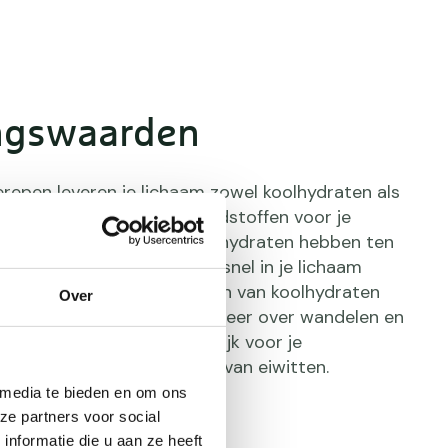
ngswaarden
repen leveren je lichaam zowel koolhydraten als
tten. De belangrijkste brandstoffen voor je
koolhydraten en vetten. Koolhydraten hebben ten
etten het voordeel dat ze snel in je lichaam
men. Zo kun je na het eten van koolhydraten
Over
oruit. In
dit artikel
lees je meer over wandelen en
Eiwitten zijn vooral belangrijk voor je
es je meer over de functie van eiwitten.
 media te bieden en om ons
ze partners voor social
nformatie die u aan ze heeft