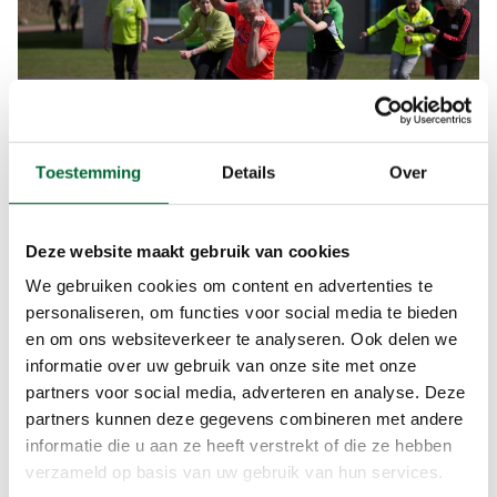
Toestemming
Details
Over
Foto: Debby Damkat
Deze website maakt gebruik van cookies
Wandeltechniek
We gebruiken cookies om content en advertenties te
Wil je nog wat verder de diepte in, dan kun je een
personaliseren, om functies voor social media te bieden
opleiding tot assistent-wandeltrainer (niveau 2)
en om ons websiteverkeer te analyseren. Ook delen we
overwegen. “Die opleiding is erop gericht dat je
informatie over uw gebruik van onze site met onze
mensen echt vaardigheden gaat bijbrengen”, legt
partners voor social media, adverteren en analyse. Deze
Alkema uit. “Je leert observeren hoe iemand
partners kunnen deze gegevens combineren met andere
loopt, hoe je daar feedback op geeft en welke
informatie die u aan ze heeft verstrekt of die ze hebben
oefeningen goed zijn om te doen. Dat doe je niet
verzameld op basis van uw gebruik van hun services.
alleen; je wordt de rechterhand van een