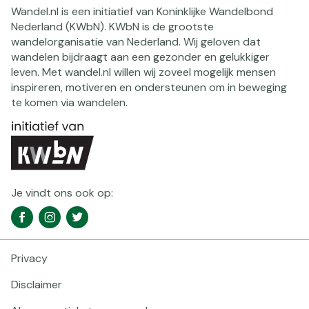
Wandel.nl is een initiatief van Koninklijke Wandelbond
Nederland (KWbN). KWbN is de grootste
wandelorganisatie van Nederland. Wij geloven dat
wandelen bijdraagt aan een gezonder en gelukkiger
leven. Met wandel.nl willen wij zoveel mogelijk mensen
inspireren, motiveren en ondersteunen om in beweging
te komen via wandelen.
Je vindt ons ook op:
Social
Facebook
Instagram
Twitter
media
navigatie
Privacy
Footer
navigatie
Disclaimer