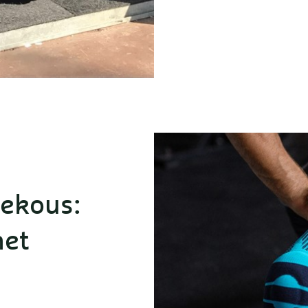
iekous:
het