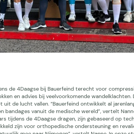
ens de 4Daagse bij Bauerfeind terecht voor compress
kken en advies bij veelvoorkomende wandelklachten. 
uit de lucht vallen. “Bauerfeind ontwikkelt al jarenlan
 bandages vanuit de medische wereld”, vertelt Nann
rs tijdens de 4Daagse dragen, zijn gebaseerd op tec
ikkeld zijn voor orthopedische ondersteuning en revalid
atuurlijk mee naar Nijmegen”, vertelt Nanne. In onze s