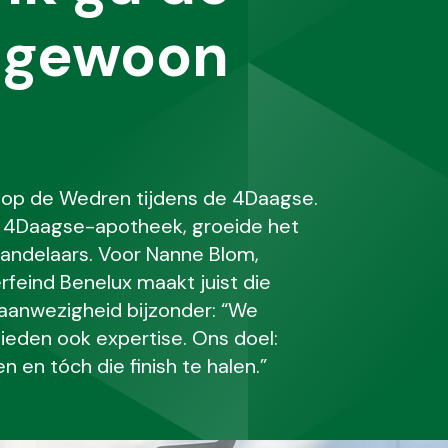
n gewoon
t op de Wedren tijdens de 4Daagse.
e 4Daagse-apotheek, groeide het
wandelaars. Voor Nanne Blom,
feind Benelux maakt juist die
aanwezigheid bijzonder: “We
ieden ook expertise. Ons doel:
en tóch die finish te halen.”