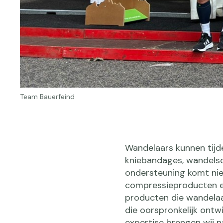
Team Bauerfeind
Wandelaars kunnen tijd
kniebandages, wandelso
ondersteuning komt niet 
compressieproducten en
producten die wandelaa
die oorspronkelijk ontw
expertise brengen wij n