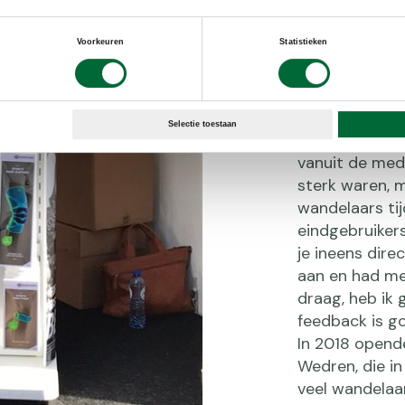
slechts één b
merken dat er
Voorkeuren
Statistieken
Vooral vanaf 
eerste klacht
de finish te k
Selectie toestaan
Voor Bauerfein
vanuit de med
sterk waren, m
wandelaars ti
eindgebruiker
je ineens dire
aan en had met
draag, heb ik 
feedback is g
In 2018 opend
Wedren, die in
veel wandelaa