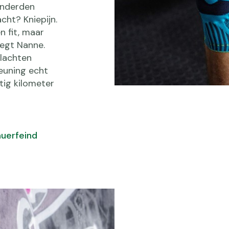
onderden
ht? Kniepijn.
n fit, maar
zegt Nanne.
klachten
euning echt
ftig kilometer
uerfeind