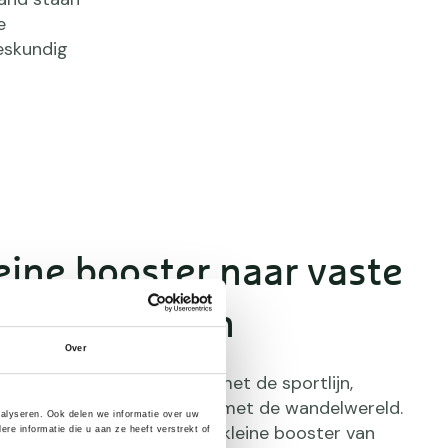
e
eskundig
eine booster naar vaste
op de Wedren
Over
d in 2016 officieel startte met de sportlijn,
oorzichtig kennis te maken met de wandelwereld.
nalyseren. Ook delen we informatie over uw
aagse stonden ze met een kleine booster van
e informatie die u aan ze heeft verstrekt of