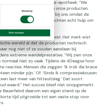
ij één meter in de Vierdaagse-apotheek. “We
 heel veel behoefte was aan onze producten.
Marketing
de dinsdag stonden mensen bij ons omdat de
en begonnen. Wandelaars zochten echt hulp om
unnen halen.”
Alles toestaan
d was het een belangrijke test. Het merk wist
ische wereld al dat de producten technisch
aar nog niet of ze zouden aanslaan bij
jdens extreme wandelprestaties. “Wij zien onze
s normaal niet zo vaak. Tijdens de 4Daagse hoor
cte reacties. Mensen die zeggen: ‘Ik trok die brace
een minder pijn.’ Of: ‘Sinds ik compressiekousen
geen last meer van hitteuitslag.’ Dat soort
oud waard.” Het succes bleef niet onopgemerkt.
e Bauerfeind daarom een eigen stand op de
 korte tijd uitgroeide tot een vaste stop voor
rs.