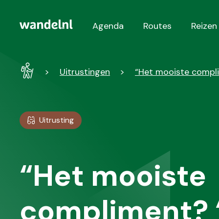
Agenda
Routes
Reizen
Hoofdnavigatie
Wandel
Uitrustingen
“Het mooiste compli
-
Home
Uitrusting
“Het mooiste
compliment? ‘