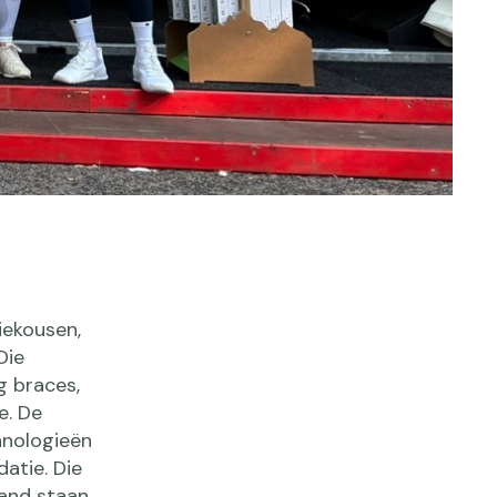
iekousen,
Die
g braces,
e. De
hnologieën
atie. Die
tand staan