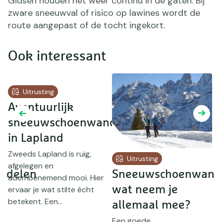
Gidsen houden het weer continu in de gaten. Bij
zware sneeuwval of risico op lawines wordt de
route aangepast of de tocht ingekort.
Ook interessant
Uitrusting
Avontuurlijk
sneeuwschoenwandelen
in Lapland
Zweeds Lapland is ruig,
Uitrusting
afgelegen en
ndelen
Sneeuwschoenwande
adembenemend mooi. Hier
wat neem je
w
ervaar je wat stilte écht
betekent. Een...
allemaal mee?
?
Een goede
E