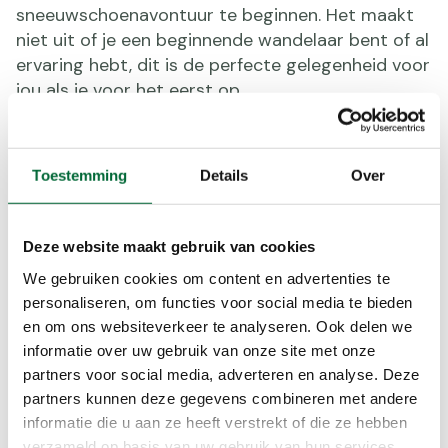
sneeuwschoenavontuur te beginnen. Het maakt
niet uit of je een beginnende wandelaar bent of al
ervaring hebt, dit is de perfecte gelegenheid voor
jou als je voor het eerst op
sneeuwschoenwandelvakantie wilt gaan.
Ben jij erbij?
Toestemming
Details
Over
📅 Datum: woensdag 8 oktober
⏰ Tijd: 20:00 uur
📍 Locatie: online
Deze website maakt gebruik van cookies
💰 Kosten: gratis
We gebruiken cookies om content en advertenties te
Klaar om van je eerste sneeuwschoenavontuur
personaliseren, om functies voor social media te bieden
een succes te maken? Meld je nu gratis aan en
en om ons websiteverkeer te analyseren. Ook delen we
zet jouw eerste stap naar dit magische
informatie over uw gebruik van onze site met onze
winteravontuur!
partners voor social media, adverteren en analyse. Deze
partners kunnen deze gegevens combineren met andere
informatie die u aan ze heeft verstrekt of die ze hebben
Meld je aan!
verzameld op basis van uw gebruik van hun services.