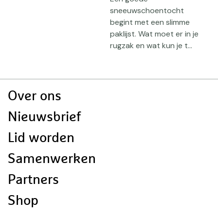
sneeuwschoentocht
s
begint met een slimme
b
paklijst. Wat moet er in je
k
rugzak en wat kun je t...
a
M
Doormat
Over ons
navigatie
Nieuwsbrief
Lid worden
Samenwerken
Partners
Shop