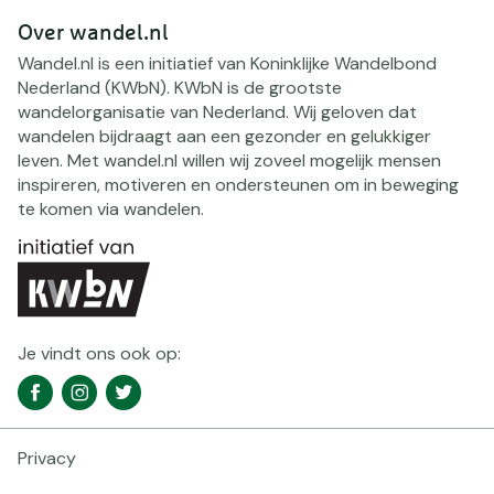
Over wandel.nl
Wandel.nl is een initiatief van Koninklijke Wandelbond
Nederland (KWbN). KWbN is de grootste
wandelorganisatie van Nederland. Wij geloven dat
wandelen bijdraagt aan een gezonder en gelukkiger
leven. Met wandel.nl willen wij zoveel mogelijk mensen
inspireren, motiveren en ondersteunen om in beweging
te komen via wandelen.
Je vindt ons ook op:
Social
Facebook
Instagram
Twitter
media
navigatie
Privacy
Footer
navigatie