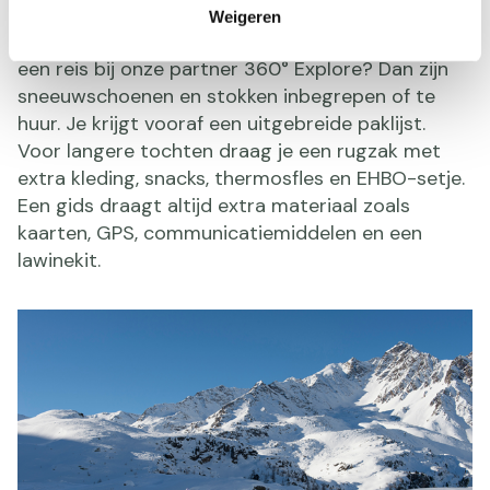
(type B/C), winterkleding in lagen, handschoenen,
Weigeren
muts, zonnebril en een kleine dagrugzak. Boek je
een reis bij onze partner 360° Explore? Dan zijn
sneeuwschoenen en stokken inbegrepen of te
huur. Je krijgt vooraf een uitgebreide paklijst.
Voor langere tochten draag je een rugzak met
extra kleding, snacks, thermosfles en EHBO-setje.
Een gids draagt altijd extra materiaal zoals
kaarten, GPS, communicatiemiddelen en een
lawinekit.