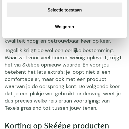
een klein hulpmiddel is, is het resultaat van
natuur, vakmanschap en zorgvuldige selectie.
Selectie toestaan
Na het ophalen begint het proces van sorteren,
wassen en verwerken. Alleen de beste vezels
Weigeren
worden geselecteerd voor Wandelwol. Zo blijft de
kwaliteit hoog en betrouwbaar, keer op keer.
Tegelijk krijgt de wol een eerlijke bestemming.
Waar wol voor veel boeren weinig oplevert, krijgt
het via Skéépe opnieuw waarde. En voor jou
betekent het iets extra’s: je loopt niet alleen
comfortabeler, maar ook met een product
waarvan je de oorsprong kent. De volgende keer
dat je een plukje wol gebruikt onderweg, weet je
dus precies welke reis eraan voorafging: van
Texels grasland tot tussen jouw tenen.
Korting op Skéépe producten