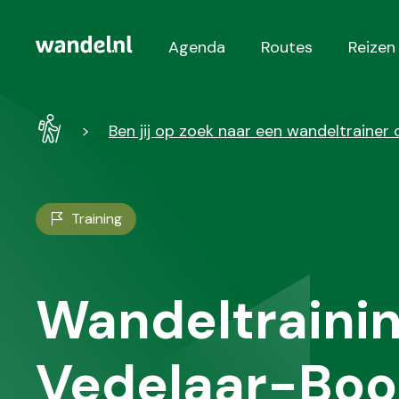
Agenda
Routes
Reizen
Hoofdnavigatie
Wandel
Ben jij op zoek naar een wandeltrainer 
-
Home
Training
Wandeltrainin
Vedelaar-Bo