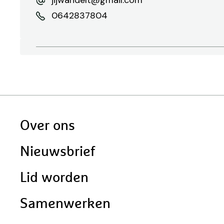
jijwandelt@gmail.com
0642837804
Doormat
Over ons
navigatie
Nieuwsbrief
Lid worden
Samenwerken