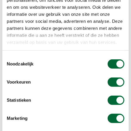
norbert-baas@hotmail.com
en om ons websiteverkeer te analyseren. Ook delen we
0651142847
informatie over uw gebruik van onze site met onze
partners voor social media, adverteren en analyse. Deze
partners kunnen deze gegevens combineren met andere
informatie die u aan ze heeft verstrekt of die ze hebben
verzameld op basis van uw gebruik van hun services.
Type training
Conditie / Sportief
Toestemmingsselectie
Noodzakelijk
Instapniveau
Voorkeuren
Gemiddeld
Statistieken
Benodigdheden
Makkelijk zittende kleding en schoenen
Marketing