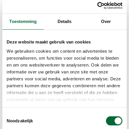
wandelsleutels@outlook.com
0621573946
Toestemming
Details
Over
Deze website maakt gebruik van cookies
Type training
We gebruiken cookies om content en advertenties te
Conditie / Sportief
personaliseren, om functies voor social media te bieden
en om ons websiteverkeer te analyseren. Ook delen we
informatie over uw gebruik van onze site met onze
Instapniveau
partners voor social media, adverteren en analyse. Deze
Beginner
partners kunnen deze gegevens combineren met andere
informatie die u aan ze heeft verstrekt of die ze hebben
verzameld op basis van uw gebruik van hun services.
Benodigdheden
Makkelijk zittende kleding en schoenen
Toestemmingsselectie
Waterfles
Noodzakelijk