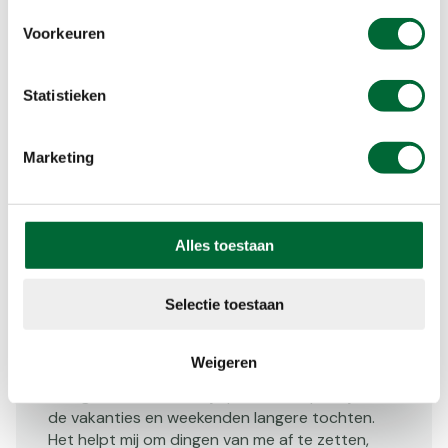
Voorkeuren
Statistieken
Cindy Nagtzaam
Marketing
https://wandelsleutels.nl/
wandelsleutels@outlook.com
0621573946
Alles toestaan
Instagram
Facebook
Selectie toestaan
"Mijn naam is Cindy Nagtzaam, zelf draai ik graag
de sleutel van de voordeur op slot en ga
Weigeren
wandelen. Wandelen geeft mij rust en tegelijk
energie. Samen met mijn partner loop ik tijdens
de vakanties en weekenden langere tochten.
Het helpt mij om dingen van me af te zetten,