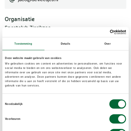
Organisatie
Sportclub Zierikzee
https://www.sportclubzierikzee.nl/algemeen/wandelen/wekelijkse-wandelingen/
wandelinfo@sportclubzierikzee.nl
Toestemming
Details
Over
31638770043
Deze website maakt gebruik van cookies
We gebruiken cookies om content en advertenties te personaliseren, om functies voor
social media te bieden en om ons websiteverkeer te analyseren. Ook delen we
informatie over uw gebruik van onze site met onze partners voor social media,
adverteren en analyse. Deze partners kunnen deze gegevens combineren met andere
informatie die u aan ze heeft verstrekt of die ze hebben verzameld op basis van uw
Type training
gebruik van hun services.
Gezondheid
Toestemmingsselectie
Noodzakelijk
Instapniveau
Voorkeuren
Beginner