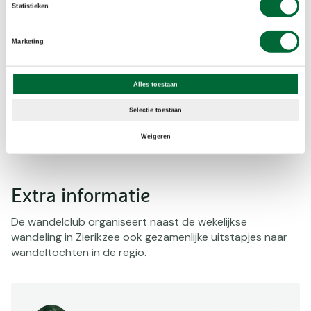
Statistieken
Voorzieningen
Toiletten, Kleedkamer, Watertappunt, Parkeerplaats,
Marketing
Bereikbaar met OV, Horeca
Alles toestaan
Benodigdheden
Selectie toestaan
Makkelijk zittende kleding en schoenen, Waterfles
Weigeren
Extra informatie
De wandelclub organiseert naast de wekelijkse
wandeling in Zierikzee ook gezamenlijke uitstapjes naar
wandeltochten in de regio.