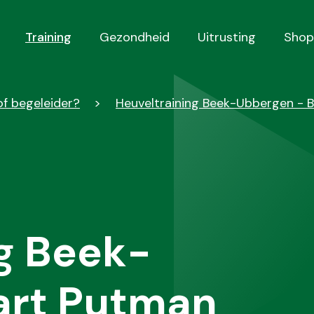
Training
Gezondheid
Uitrusting
Shop
of begeleider?
Heuveltraining Beek-Ubbergen - 
g Beek-
art Putman