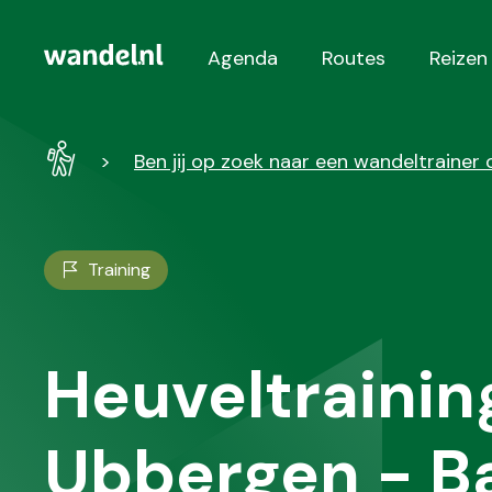
Agenda
Routes
Reizen
Hoofdnavigatie
Wandel
Ben jij op zoek naar een wandeltrainer 
-
Home
Training
Heuveltrainin
Ubbergen - B