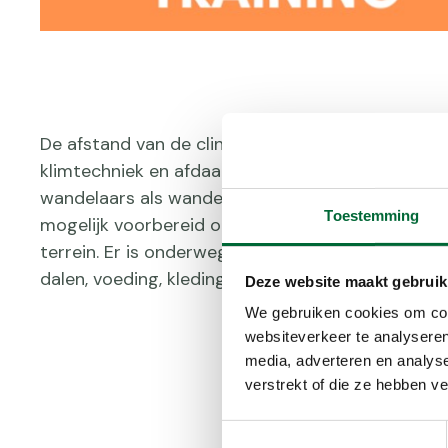
De afstand van de clinic is rond de 12-14 km en 
klimtechniek en afdaaltechniek van wandelen en
wandelaars als wandelaars die al gewandeld hebb
Toestemming
mogelijk voorbereid op een uitdaging als een h
terrein. Er is onderweg aandacht voor techniek, 
dalen, voeding, kleding en uitrusting. En vanzelfs
Deze website maakt gebruik
We gebruiken cookies om cont
websiteverkeer te analyseren
Kies je s
media, adverteren en analys
verstrekt of die ze hebben v
Toestemmingsselectie