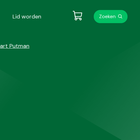
Metanavigati
Lid worden
Zoeken
Bart Putman