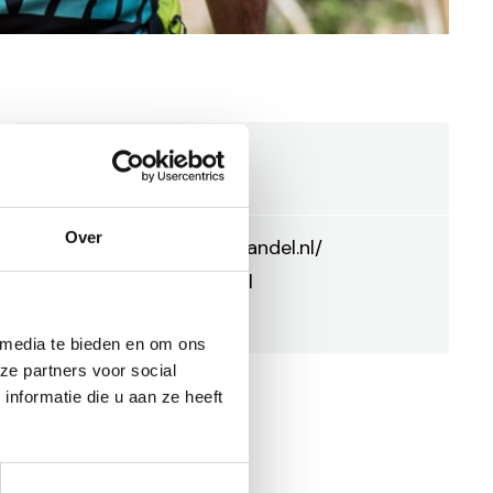
Bart Putman
Over
https://www.bart-wandel.nl/
info@bart-wandel.nl
0642224522
 media te bieden en om ons
ze partners voor social
nformatie die u aan ze heeft