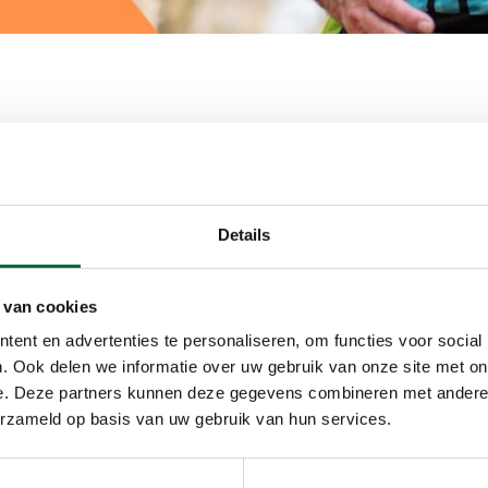
heeft 350 hoogtemeters. De nadruk ligt op de
 is daarmee echt bedoeld voor zowel beginnende
en in heuvelachtig terrein. Zo word je zo goed
Details
uttentocht of een wandelevenement in bergachtig
krachtoefeningen, tactiek van het klimmen en
prekend is er ruimte voor persoonlijke vragen.
 van cookies
ent en advertenties te personaliseren, om functies voor social
. Ook delen we informatie over uw gebruik van onze site met on
tartdatum
e. Deze partners kunnen deze gegevens combineren met andere i
erzameld op basis van uw gebruik van hun services.