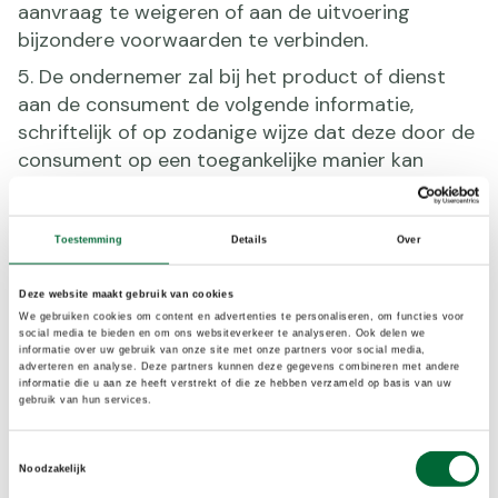
aanvraag te weigeren of aan de uitvoering
bijzondere voorwaarden te verbinden.
5. De ondernemer zal bij het product of dienst
aan de consument de volgende informatie,
schriftelijk of op zodanige wijze dat deze door de
consument op een toegankelijke manier kan
worden opgeslagen op een duurzame
gegevensdrager, meesturen:
Toestemming
Details
Over
a. het bezoekadres van de vestiging van de
ondernemer waar de consument met klachten
Deze website maakt gebruik van cookies
terecht kan;
We gebruiken cookies om content en advertenties te personaliseren, om functies voor
social media te bieden en om ons websiteverkeer te analyseren. Ook delen we
b. de voorwaarden waaronder en de wijze waarop
informatie over uw gebruik van onze site met onze partners voor social media,
de consument van het herroepingsrecht gebruik
adverteren en analyse. Deze partners kunnen deze gegevens combineren met andere
informatie die u aan ze heeft verstrekt of die ze hebben verzameld op basis van uw
kan maken, dan wel een duidelijke melding inzake
gebruik van hun services.
het uitgesloten zijn van het herroepingsrecht;
Toestemmingsselectie
c. de informatie over garanties en bestaande
Noodzakelijk
service na aankoop;