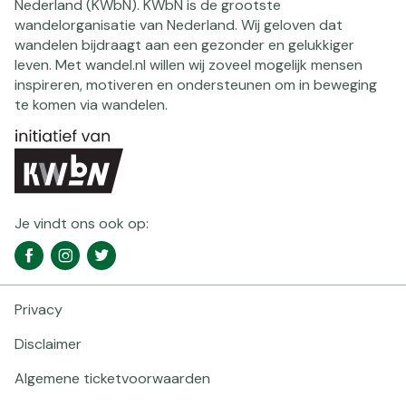
Nederland (KWbN). KWbN is de grootste
wandelorganisatie van Nederland. Wij geloven dat
wandelen bijdraagt aan een gezonder en gelukkiger
leven. Met wandel.nl willen wij zoveel mogelijk mensen
inspireren, motiveren en ondersteunen om in beweging
te komen via wandelen.
Je vindt ons ook op:
Social
Facebook
Instagram
Twitter
media
navigatie
Privacy
Footer
navigatie
Disclaimer
Algemene ticketvoorwaarden