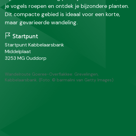
je vogels roepen en ontdek je bijzondere planten.
Dit compacte gebied is ideaal voor een korte,
maar gevarieerde wandeling.
Startpunt
N
Startpunt Kabbelaarsbank
a
S
Middelplaat
a
t
P
P
3253 MG
Ouddorp
m
r
o
l
a
s
a
Wandelroute Goeree-Overflakkee: Grevelingen,
a
t
a
Kabbelaarsbank. (Foto: © barmalini van Getty Images)
t
c
t
o
s
d
e