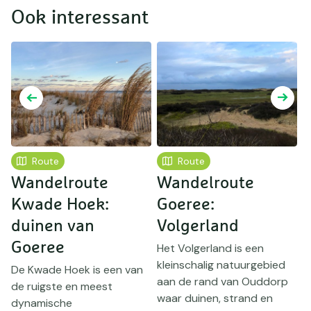
Ook interessant
Route
Route
Wandelroute
Wandelroute
Kwade Hoek:
Goeree:
v
duinen van
Volgerland
e
Goeree
Het Volgerland is een
O
kleinschalig natuurgebied
s
De Kwade Hoek is een van
aan de rand van Ouddorp
n
de ruigste en meest
waar duinen, strand en
o
dynamische