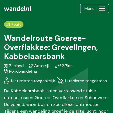
Menu
Route
Wandelroute Goeree-
Overflakkee: Grevelingen,
Kabbelaarsbank
Gebied
Karakteristiek
Afstand
Soort
Zeeland
Waterrijk
2.7km
/
wandeling
Rondwandeling
Regio
Niet rolstoeltoegankelijk
Huisdieren toegestaan
De Kabbelaarsbank is een verrassend stukje
natuur tussen Goeree-Overflakkee en Schouwen-
Duiveland, waar bos en zee elkaar ontmoeten.
Tijdens een wandeling proef je de zilte lucht, hoor